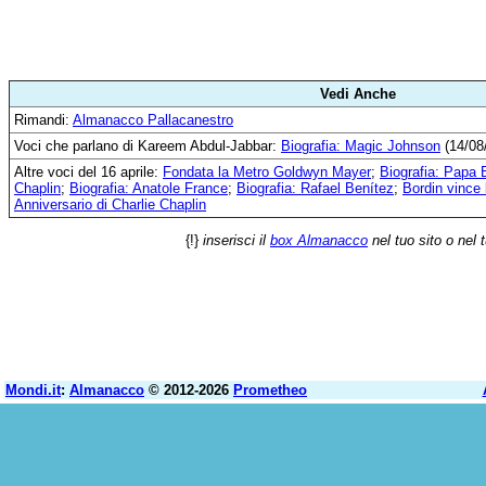
Vedi Anche
Rimandi:
Almanacco Pallacanestro
Voci che parlano di Kareem Abdul-Jabbar:
Biografia: Magic Johnson
(14/08
Altre voci del 16 aprile:
Fondata la Metro Goldwyn Mayer
;
Biografia: Papa
Chaplin
;
Biografia: Anatole France
;
Biografia: Rafael Benítez
;
Bordin vince
Anniversario di Charlie Chaplin
{!}
inserisci il
box Almanacco
nel tuo sito o nel 
Mondi.it
:
Almanacco
© 2012-2026
Prometheo