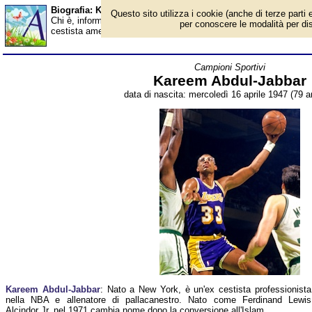
Biografia: Kareem Abdul-Jabbar - età - Almanacco
Questo sito utilizza i cookie (anche di terze parti e
Chi è, informazioni, foto, qual è la data di nascita, età, dove è 
per conoscere le modalità per disab
cestista americano. Breve biografia. Voce dell'Almanacco.
Campioni Sportivi
Kareem Abdul-Jabbar
data di nascita: mercoledì 16 aprile 1947 (79 a
Kareem Abdul-Jabbar
: Nato a New York, è un'ex cestista professionista
nella NBA e allenatore di pallacanestro. Nato come Ferdinand Lewis
Alcindor Jr, nel 1971 cambia nome dopo la conversione all'Islam.