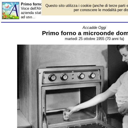
Primo forno a microonde domestico - Almanacco
Questo sito utilizza i cookie (anche di terze parti e
Voce dell'Almanacco del 25 ottobre, per la rubrica 'Accadde Oggi
per conoscere le modalità per disab
azienda statunitense di elettrodomestici, a lanciare nei negozi di
ad uso...
Accadde Oggi
Primo forno a microonde dom
martedì 25 ottobre 1955 (70 anni fa)