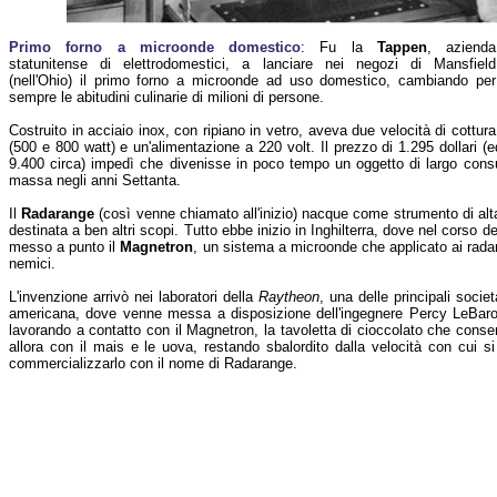
Primo forno a microonde domestico
: Fu la
Tappen
, azienda
statunitense di elettrodomestici, a lanciare nei negozi di Mansfield
(nell'Ohio) il primo forno a microonde ad uso domestico, cambiando per
sempre le abitudini culinarie di milioni di persone.
Costruito in acciaio inox, con ripiano in vetro, aveva due velocità di cottura
(500 e 800 watt) e un'alimentazione a 220 volt. Il prezzo di 1.295 dollari (e
9.400 circa) impedì che divenisse in poco tempo un oggetto di largo cons
massa negli anni Settanta.
Il
Radarange
(così venne chiamato all'inizio) nacque come strumento di alta 
destinata a ben altri scopi. Tutto ebbe inizio in Inghilterra, dove nel corso
messo a punto il
Magnetron
, un sistema a microonde che applicato ai radar 
nemici.
L'invenzione arrivò nei laboratori della
Raytheon
, una delle principali socie
americana, dove venne messa a disposizione dell'ingegnere Percy LeBaro
lavorando a contatto con il Magnetron, la tavoletta di cioccolato che conse
allora con il mais e le uova, restando sbalordito dalla velocità con cui s
commercializzarlo con il nome di Radarange.