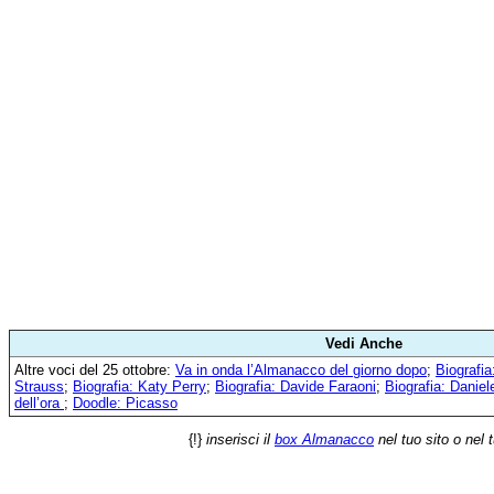
Vedi Anche
Altre voci del 25 ottobre:
Va in onda l’Almanacco del giorno dopo
;
Biografi
Strauss
;
Biografia: Katy Perry
;
Biografia: Davide Faraoni
;
Biografia: Daniel
dell’ora
;
Doodle: Picasso
{!}
inserisci il
box Almanacco
nel tuo sito o nel 