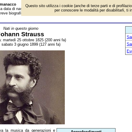
Almanacco
Questo sito utilizza i cookie (anche di terze parti e di profilazi
è la data di nascita, dove è nato, cosa ha fatto Johann Strauss, compositore e
per conoscere le modalità per disabilitarli, ti 
 Breve biografia. Voce dell'Almanacco.
Nati in questo giorno
Johann Strauss
San
a: martedì 25 ottobre 1825 (200 anni fa)
San
 sabato 3 giugno 1899 (127 anni fa)
Ev
va la musica da generazioni e
Approfondimenti