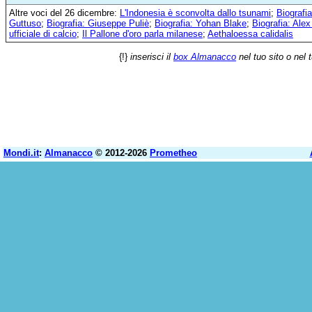
Altre voci del 26 dicembre:
L'Indonesia è sconvolta dallo tsunami
;
Biografi
Guttuso
;
Biografia: Giuseppe Puliè
;
Biografia: Yohan Blake
;
Biografia: Ale
ufficiale di calcio
;
Il Pallone d'oro parla milanese
;
Aethaloessa calidalis
{!}
inserisci il
box Almanacco
nel tuo sito o nel 
Mondi.it
:
Almanacco
© 2012-2026
Prometheo