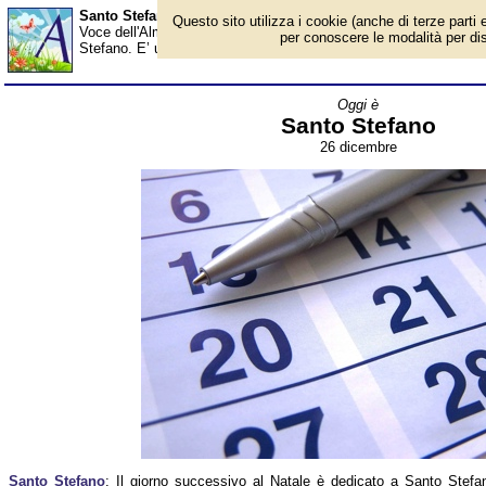
Santo Stefano - Almanacco
Questo sito utilizza i cookie (anche di terze parti e
Voce dell'Almanacco del 26 dicembre, per la rubrica 'Oggi è'. Il 
per conoscere le modalità per disab
Stefano. E’ una festa istituita nel 1947 (come la Pasquetta) per al
Oggi è
Santo Stefano
26 dicembre
Santo Stefano
: Il giorno successivo al Natale è dedicato a Santo Stefan