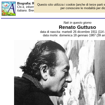
Biografia: Renato Guttuso - Almanacco
Questo sito utilizza i cookie (anche di terze parti e
Chi è, informazioni, foto, qual è la data di nascita, dove è nato, 
per conoscere le modalità per disab
italiano. Breve biografia. Voce dell'Almanacco.
Nati in questo giorno
Renato Guttuso
data di nascita: martedì 26 dicembre 1911 (114 
data morte: domenica 18 gennaio 1987 (39 ann