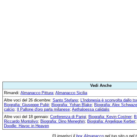
Vedi Anche
Rimandi:
Almanacco Pittura
;
Almanacco Sicilia
Altre voci del 26 dicembre:
Santo Stefano
;
L'Indonesia è sconvolta dallo t
Biografia: Giuseppe Puliè
;
Biografia: Yohan Blake
;
Biografia: Alex Schwaze
calcio
;
Il Pallone d'oro parla milanese
;
Aethaloessa calidalis
Altre voci del 18 gennaio:
Conferenza di Parigi
;
Biografia: Kevin Costner
;
B
Riccardo Montolivo
;
Biografia: Dino Meneghin
;
Biografia: Angelique Kerber
Doodle: Havoc in Heaven
{!}
inserisci il
box Almanacco
nel tuo sito o nel 