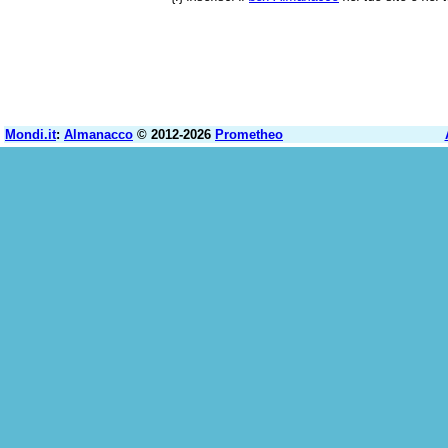
Mondi.it
:
Almanacco
© 2012-2026
Prometheo