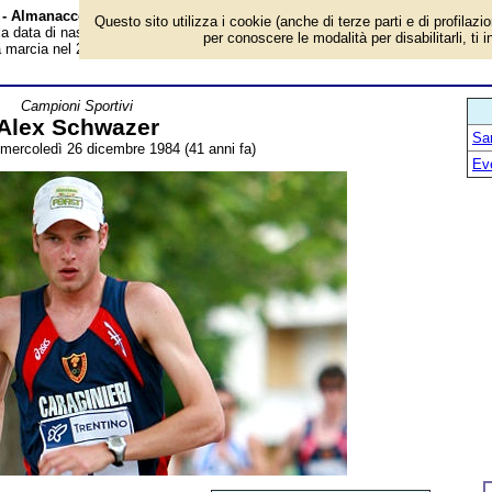
à - Almanacco
Questo sito utilizza i cookie (anche di terze parti e di profilazi
 la data di nascita, età, dove è nato, cosa ha fatto Alex Schwazer, ex atleta
per conoscere le modalità per disabilitarli, ti 
a marcia nel 2008. Breve biografia. Voce dell'Almanacco.
Campioni Sportivi
Alex Schwazer
San
: mercoledì 26 dicembre 1984 (41 anni fa)
Ev