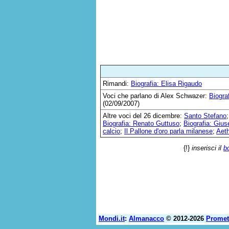
Rimandi:
Biografia: Elisa Rigaudo
Voci che parlano di Alex Schwazer:
Biogra
(02/09/2007)
Altre voci del 26 dicembre:
Santo Stefano
Biografia: Renato Guttuso
;
Biografia: Gius
calcio
;
Il Pallone d'oro parla milanese
;
Aeth
{!}
inserisci il
b
Mondi.it
:
Almanacco
© 2012-2026
Prome