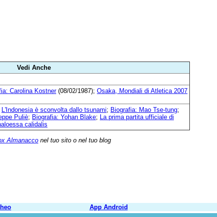
Vedi Anche
fia: Carolina Kostner
(08/02/1987);
Osaka, Mondiali di Atletica 2007
;
L'Indonesia è sconvolta dallo tsunami
;
Biografia: Mao Tse-tung
;
eppe Puliè
;
Biografia: Yohan Blake
;
La prima partita ufficiale di
aloessa calidalis
ox Almanacco
nel tuo sito o nel tuo blog
theo
App Android