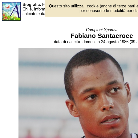
Biografia: Fabiano Santacroce - età - Almanacco
Questo sito utilizza i cookie (anche di terze parti e
Chi è, informazioni, foto, qual è la data di nascita, età, dove è 
per conoscere le modalità per disab
calciatore italiano, procuratore sportivo. Breve biografia. Voce d
Campioni Sportivi
Fabiano Santacroce
data di nascita: domenica 24 agosto 1986 (39 a