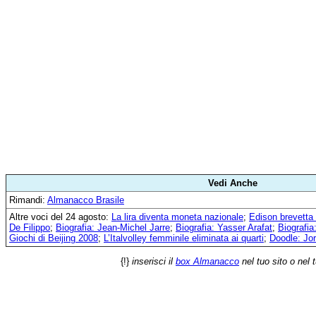
Vedi Anche
Rimandi:
Almanacco Brasile
Altre voci del 24 agosto:
La lira diventa moneta nazionale
;
Edison brevetta 
De Filippo
;
Biografia: Jean-Michel Jarre
;
Biografia: Yasser Arafat
;
Biografia
Giochi di Beijing 2008
;
L’Italvolley femminile eliminata ai quarti
;
Doodle: Jo
{!}
inserisci il
box Almanacco
nel tuo sito o nel 