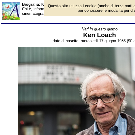
Biografia: Ken Loach - età - Almanacco
Questo sito utilizza i cookie (anche di terze parti e
Chi è, informazioni, foto, qual è la data di nascita, età, dove è 
per conoscere le modalità per disab
cinematografico britannico. Breve biografia. Voce dell'Almanacco
Nati in questo giorno
Ken Loach
data di nascita: mercoledì 17 giugno 1936 (90 a