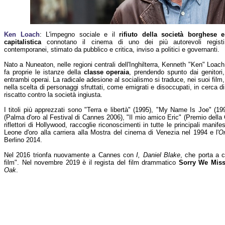
Ken Loach
: L'impegno sociale e il
rifiuto della società borghese e
capitalistica
connotano il cinema di uno dei più autorevoli registi
contemporanei, stimato da pubblico e critica, inviso a politici e governanti.
Nato a Nuneaton, nelle regioni centrali dell'Inghilterra, Kenneth "Ken" Loach
fa proprie le istanze della
classe operaia
, prendendo spunto dai genitori,
entrambi operai. La radicale adesione al socialismo si traduce, nei suoi film,
nella scelta di personaggi sfruttati, come emigrati e disoccupati, in cerca di
riscatto contro la società ingiusta.
I titoli più apprezzati sono "Terra e libertà" (1995), "My Name Is Joe" (19
(Palma d'oro al Festival di Cannes 2006), "Il mio amico Eric" (Premio della
riflettori di Hollywood, raccoglie riconoscimenti in tutte le principali manife
Leone d'oro alla carriera alla Mostra del cinema di Venezia nel 1994 e l'
Or
Berlino 2014.
Nel 2016 trionfa nuovamente a Cannes con
I, Daniel Blake
, che porta a 
film". Nel novembre 2019 è il regista del film drammatico
Sorry We Mis
Oak
.