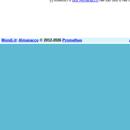
{!}
inserisci il
box Almanacco
nel tuo sito o nel 
Mondi.it
:
Almanacco
© 2012-2026
Prometheo