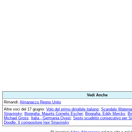
Vedi Anche
Rimandi:
Almanacco Regno Unito
Altre voci del 17 giugno:
Volo del primo dirigibile italiano
;
Scandalo Waterga
Stravinsky
;
Biografia: Maurits Cornelis Escher
;
Biografia: Eddy Merckx
;
Bi
Michael Gross
;
Italia - Germania Ovest
;
Sesto scudetto consecutivo per S
Doodle: Il compositore Igor Stravinsky