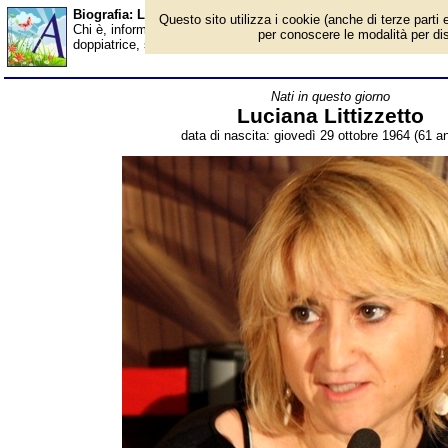
Biografia: Luciana Littizzetto - età - Almanacco
Questo sito utilizza i cookie (anche di terze parti e
Chi è, informazioni, foto, qual è la data di nascita, età, dove è na
per conoscere le modalità per disab
doppiatrice, scrittrice, conduttrice radiofonica e televisiva itali
Nati in questo giorno
Luciana Littizzetto
data di nascita: giovedì 29 ottobre 1964 (61 an