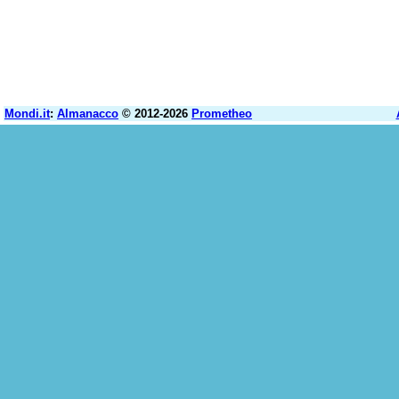
Mondi.it
:
Almanacco
© 2012-2026
Prometheo