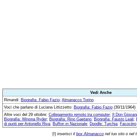
Vedi Anche
Rimandi:
Biografia: Fabio Fazio
;
Almanacco Torino
Voci che parlano di Luciana Littizzetto:
Biografia: Fabio Fazio
(30/11/1964)
Altre voci del 29 ottobre:
Collegamento remoto tra computer
;
Il Don Giovan
Biografia: Winona Ryder
;
Biografia: Rino Gaetano
;
Biografia: Fausto Leali
;
di punti per Antonello Riva
;
Buffon in Nazionale
;
Doodle: Turchia
;
Facocèro
{!}
inserisci il
box Almanacco
nel tuo sito o nel 