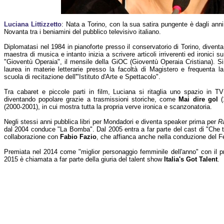
Luciana Littizzetto
: Nata a Torino, con la sua satira pungente è dagli anni
Novanta tra i beniamini del pubblico televisivo italiano.
Diplomatasi nel 1984 in pianoforte presso il conservatorio di Torino, diventa
maestra di musica e intanto inizia a scrivere articoli irriverenti ed ironici su
"Gioventù Operaia", il mensile della GiOC (Gioventù Operaia Cristiana). Si
laurea in materie letterarie presso la facoltà di Magistero e frequenta la
scuola di recitazione dell'"Istituto d'Arte e Spettacolo".
Tra cabaret e piccole parti in film, Luciana si ritaglia uno spazio in TV
diventando popolare grazie a trasmissioni storiche, come
Mai dire gol
(1
(2000-2001), in cui mostra tutta la propria verve ironica e scanzonatoria.
Negli stessi anni pubblica libri per Mondadori e diventa speaker prima per
R
dal 2004 conduce "La Bomba". Dal 2005 entra a far parte del cast di "Che 
collaborazione con
Fabio Fazio
, che affianca anche nella conduzione del F
Premiata nel 2014 come "miglior personaggio femminile dell'anno" con il p
2015 è chiamata a far parte della giuria del talent show
Italia's Got Talent
.