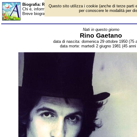
Biografia: Rino Gaetano - Almanacco
Questo sito utilizza i cookie (anche di terze parti e
Chi è, informazioni, foto, qual è la data di nascita, dove è nato,
per conoscere le modalità per disab
Breve biografia. Voce dell'Almanacco.
Nati in questo giorno
Rino Gaetano
data di nascita: domenica 29 ottobre 1950 (75 a
data morte: martedì 2 giugno 1981 (45 anni 