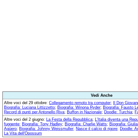
Vedi Anche
Altre voci del 29 ottobre:
Collegamento remoto tra computer
;
Il Don Giovan
Biografia: Luciana Littizzetto
;
Biografia: Winona Ryder
;
Biografia: Fausto Le
Record di punti per Antonello Riva
;
Buffon in Nazionale
;
Doodle: Turchia
;
F
Altre voci del 2 giugno:
La Festa della Repubblica
;
L’Italia diventa una Rep
fuggente
;
Biografia: Tony Hadley
;
Biografia: Charlie Watts
;
Biografia: Giulia
Agüero
;
Biografia: Johnny Weissmuller
;
Nasce il calcio di rigore
;
Doodle: A
La Vita dell'Opossum