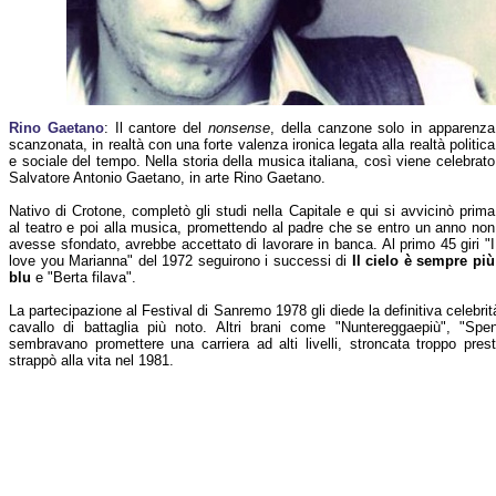
Rino Gaetano
: Il cantore del
nonsense
, della canzone solo in apparenza
scanzonata, in realtà con una forte valenza ironica legata alla realtà politica
e sociale del tempo. Nella storia della musica italiana, così viene celebrato
Salvatore Antonio Gaetano, in arte Rino Gaetano.
Nativo di Crotone, completò gli studi nella Capitale e qui si avvicinò prima
al teatro e poi alla musica, promettendo al padre che se entro un anno non
avesse sfondato, avrebbe accettato di lavorare in banca. Al primo 45 giri "I
love you Marianna" del 1972 seguirono i successi di
Il cielo è sempre più
blu
e "Berta filava".
La partecipazione al Festival di Sanremo 1978 gli diede la definitiva celebrit
cavallo di battaglia più noto. Altri brani come "Nuntereggaepiù", "Spen
sembravano promettere una carriera ad alti livelli, stroncata troppo pres
strappò alla vita nel 1981.