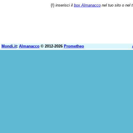
{!}
inserisci il
box Almanacco
nel tuo sito o nel 
Mondi.it
:
Almanacco
© 2012-2026
Prometheo