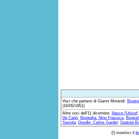
Voci che parlano di Gianni Morandi:
Biogra
(16/05/1951)
Altre voci dell'11 dicembre:
Nasce l'Unicef
De Carlo
;
Biografia: Nino Frassica
;
Biograf
Saviola
;
Doodle: Carlos Gardel
;
Spatola B
{!}
inserisci il
b