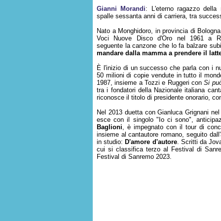
Gianni Morandi
: L'eterno ragazzo della 
spalle sessanta anni di carriera, tra success
Nato a Monghidoro, in provincia di Bologna
Voci Nuove Disco d'Oro nel 1961 a Reg
seguente la canzone che lo fa balzare subit
mandare dalla mamma a prendere il latt
È l'inizio di un successo che parla con i nu
50 milioni di copie vendute in tutto il mond
1987, insieme a Tozzi e Ruggeri con
Si può
tra i fondatori della Nazionale italiana ca
riconosce il titolo di presidente onorario, c
Nel 2013 duetta con Gianluca Grignani nel 
esce con il singolo "Io ci sono", anticipa
Baglioni
, è impegnato con il tour di conc
insieme al cantautore romano, seguito dal
in studio:
D'amore d'autore
. Scritti da Jov
cui si classifica terzo al Festival di Sa
Festival di Sanremo 2023.