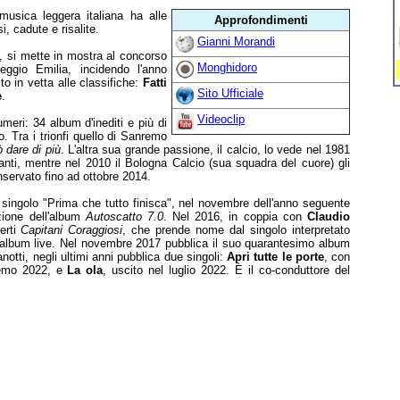
musica leggera italiana ha alle
Approfondimenti
i, cadute e risalite.
Gianni Morandi
, si mette in mostra al concorso
Monghidoro
gio Emilia, incidendo l'anno
o in vetta alle classifiche:
Fatti
Sito Ufficiale
e
.
Videoclip
meri: 34 album d'inediti e più di
o. Tra i trionfi quello di Sanremo
 dare di più
. L'altra sua grande passione, il calcio, lo vede nel 1981
ntanti, mentre nel 2010 il Bologna Calcio (sua squadra del cuore) gli
onservato fino ad ottobre 2014.
singolo "Prima che tutto finisca", nel novembre dell'anno seguente
zione dell'album
Autoscatto 7.0
. Nel 2016, in coppia con
Claudio
erti
Capitani Coraggiosi
, che prende nome dal singolo interpretato
l'album live. Nel novembre 2017 pubblica il suo quarantesimo album
anotti, negli ultimi anni pubblica due singoli:
Apri tutte le porte
, con
nremo 2022, e
La ola
, uscito nel luglio 2022. È il co-conduttore del