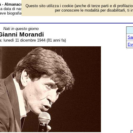
tà - Almanacco
Questo sito utilizza i cookie (anche di terze parti e di profilazi
 la data di nascita, età, dove è nato, cosa ha fatto Gianni Morandi, cantante,
per conoscere le modalità per disabilitarli, ti 
Breve biografia. Voce dell'Almanacco.
Nati in questo giorno
Gianni Morandi
San
a: lunedì 11 dicembre 1944 (81 anni fa)
Ev