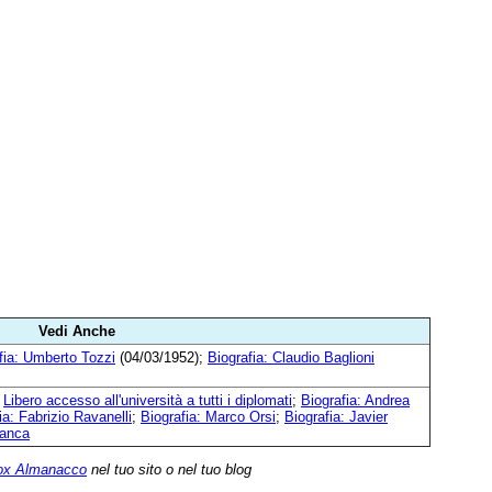
Vedi Anche
fia: Umberto Tozzi
(04/03/1952);
Biografia: Claudio Baglioni
;
Libero accesso all'università a tutti i diplomati
;
Biografia: Andrea
ia: Fabrizio Ravanelli
;
Biografia: Marco Orsi
;
Biografia: Javier
ianca
ox Almanacco
nel tuo sito o nel tuo blog