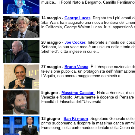
musica... i Pooh! Nato a Bergamo, Camillo Ferdinando
14 maggio -
George Lucas
: Regista tra i più amati 
Star Wars ha inaugurato una nuova frontiera del cine
in California, George Walton Lucas Jr. si appassionò al
20 maggio -
Joe Cocker
: Interprete simbolo del cosi
Settanta, la sua voce roca è un unicum nella storia de
Sheffield", città inglese in cui è...
27 maggio -
Bruno Vespa
: È il Vespone nazionale de
televisione pubblica, un protagonista dell'informazione
L’Aquila, non ancora maggiorenne cominciò a...
5 giugno -
Massimo Cacciari
: Nato a Venezia, è un p
Venezia e filosofo. Attualmente è docente di Pensare f
Facoltà di Filosofia dell'"Università...
13 giugno -
Ban Ki-moon
: Segretario Generale delle
primo sudcoreano a ricoprire la massima carica ammin
Eumseong, nella parte nordoccidentale della Corea del