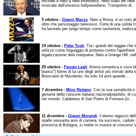
Michael è nato a New Brunswick, nello stato del New J
ricercate dell'universo hollywoodiano. Trampolino di...
5 ottobre -
Gianni Mazza
: Nato a Roma, è un noto di
oltre che personaggio televisivo. Forte di una solida
ha lavorato per lungo tempo come tastierista, realizza
19 ottobre -
Peter Tosh
: Tra i grandi del reggae che
utilizzò come linguaggio di protesta contro l'apartheid 
legalizzazione dela marijuana. Nato a Grange Hill, nell'
29 ottobre -
Fausto Leali
: Anima romantica e voce b
bianco") fanno di lui uno degli artisti più stimati della 
Bresciano di Nuvolento, ha solo 14 anni quando...
7 dicembre -
Mino Reitano
: Con la sua semplicità e
genuina della canzone italiana nazionalpopolare, di cui
nel mondo. Calabrese di San Pietro di Fiumara (in...
11 dicembre -
Gianni Morandi
: L'eterno ragazzo del
spalle sessanta anni di carriera, tra successi, cadute 
provincia di Bologna, si mette in mostra al concorso 