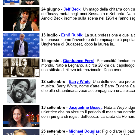
24 giugno -
Jeff Beck
: Un mago della chitarra con cui
dell'heavy metal negli anni Sessanta e Settanta. Nato
Arnold Beck irrompe sulla scena nel 1964 e l'anno se
13 luglio -
Ernő Rubik
: La sua professione è quella 
lo conosce come l'inventore del rompicapo più popolare
Ungherese di Budapest, dopo la laurea in...
15 agosto -
Gianfranco Ferré
: Personalità fondamenta
mondo. Nato a Legnano, a circa 20 km dal capoluogo 
uno stilista di rilievo internazionale. Dopo aver...
12 settembre -
Barry White
: Una delle voci più profo
musica. Barry White, nome d'arte di Barry Eugene Cart
che alla straordinaria voce accompagnava una spiccat
13 settembre -
Jacqueline Bisset
: Nata a Weybridge, 
un'attrice che ha vissuto il periodo di massima notori
con i più grandi registi dell'epoca. Lanciata da Roman.
25 settembre -
Michael Douglas
: Figlio d'arte (il pa