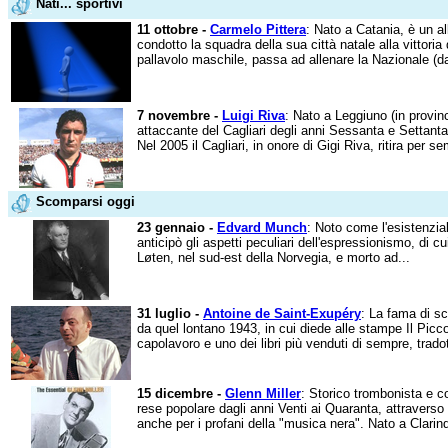
Nati... sportivi
11 ottobre -
Carmelo Pittera
: Nato a Catania, è un al
condotto la squadra della sua città natale alla vittori
pallavolo maschile, passa ad allenare la Nazionale (da
7 novembre -
Luigi Riva
: Nato a Leggiuno (in provin
attaccante del Cagliari degli anni Sessanta e Settanta
Nel 2005 il Cagliari, in onore di Gigi Riva, ritira per se
Scomparsi oggi
23 gennaio -
Edvard Munch
: Noto come l'esistenziali
anticipò gli aspetti peculiari dell'espressionismo, di c
Løten, nel sud-est della Norvegia, e morto ad...
31 luglio -
Antoine de Saint-Exupéry
: La fama di sc
da quel lontano 1943, in cui diede alle stampe Il Picc
capolavoro e uno dei libri più venduti di sempre, trado
15 dicembre -
Glenn Miller
: Storico trombonista e c
rese popolare dagli anni Venti ai Quaranta, attraverso 
anche per i profani della "musica nera". Nato a Clarind