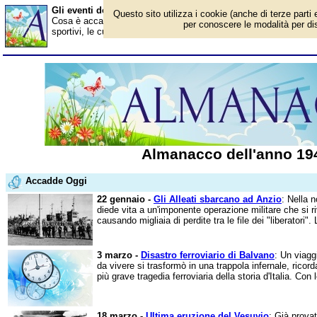
Gli eventi dell'anno 1944
Questo sito utilizza i cookie (anche di terze parti 
Cosa è accaduto nel 1944? Ecco gli avvenimenti in Italia e all'este
per conoscere le modalità per disa
sportivi, le curiosità. Scopri i personaggi famosi. Per conoscere t
Almanacco dell'anno 19
Accadde Oggi
22 gennaio -
Gli Alleati sbarcano ad Anzio
: Nella n
diede vita a un'imponente operazione militare che si ri
causando migliaia di perdite tra le file dei "liberatori". 
3 marzo -
Disastro ferroviario di Balvano
: Un viagg
da vivere si trasformò in una trappola infernale, ricor
più grave tragedia ferroviaria della storia d'Italia. Con l
18 marzo -
Ultima eruzione del Vesuvio
: Già provat