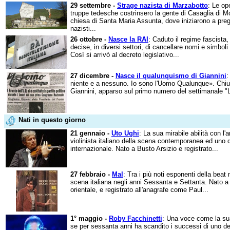
29 settembre -
Strage nazista di Marzabotto
: Le op
truppe tedesche costrinsero la gente di Casaglia di Mo
chiesa di Santa Maria Assunta, dove iniziarono a preg
nazisti...
26 ottobre -
Nasce la RAI
: Caduto il regime fascista, 
decise, in diversi settori, di cancellare nomi e simbol
Così si arrivò al decreto legislativo...
27 dicembre -
Nasce il qualunquismo di Giannini
:
niente e a nessuno. Io sono l'Uomo Qualunque». Chiude
Giannini, apparso sul primo numero del settimanale "
Nati in questo giorno
21 gennaio -
Uto Ughi
: La sua mirabile abilità con l'a
violinista italiano della scena contemporanea ed uno dei
internazionale. Nato a Busto Arsizio e registrato...
27 febbraio -
Mal
: Tra i più noti esponenti della beat
scena italiana negli anni Sessanta e Settanta. Nato a 
orientale, e registrato all'anagrafe come Paul...
1° maggio -
Roby Facchinetti
: Una voce come la sua
se per sessanta anni ha scandito i successi di uno dei 