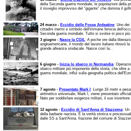
della Seconda guerra mondiale, le popolazioni della p
il risveglio improvviso del "gigante" che domina il golfo
24 marzo -
Eccidio delle Fosse Ardeatine
: Uno dei 
cittadini inermi e simbolo dell'immane ferocia dell'oc
Seconda guerra mondiale. Tutto si svolse in poco più d
3 giugno -
Nasce la CGIL
: A poche ore dalla liberaz
angloamericane, il mondo del lavoro italiano ritrovò l
grande alleanza sindacale. Nasce così la...
6 giugno -
Inizia lo sbarco in Normandia
: Operazio
sbarco militare più imponente della storia, che oltre a
guerra mondiale, influì sulla geografia politica dell'Euro
7 agosto -
Presentato Mark I
: Lungo 16 metri e pesan
aritmetico universale, Mark I, viene presentato ufficia
Nato per soddisfare esigenze militari, il suo inventore
12 agosto -
Eccidio di Sant'Anna di Stazzema
: Un 
della barbarie nazista. È la verità storica e processua
dalle SS a Sant'Anna, frazione del comune di Stazzem