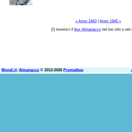
« Anno 1943
|
Anno 1945 »
{!}
inserisci il
box Almanacco
nel tuo sito o nel 
Mondi.it
:
Almanacco
© 2012-2026
Prometheo