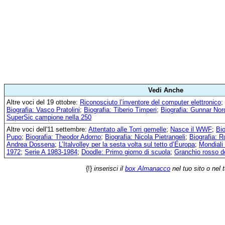
Vedi Anche
Altre voci del 19 ottobre:
Riconosciuto l’inventore del computer elettronico
;
Biografia: Vasco Pratolini
;
Biografia: Tiberio Timperi
;
Biografia: Gunnar Nor
SuperSic campione nella 250
Altre voci dell'11 settembre:
Attentato alle Torri gemelle
;
Nasce il WWF
;
Bio
Pupo
;
Biografia: Theodor Adorno
;
Biografia: Nicola Pietrangeli
;
Biografia: 
Andrea Dossena
;
L’Italvolley per la sesta volta sul tetto d’Europa
;
Mondiali
1972
;
Serie A 1983-1984
;
Doodle: Primo giorno di scuola
;
Granchio rosso d
{!}
inserisci il
box Almanacco
nel tuo sito o nel 