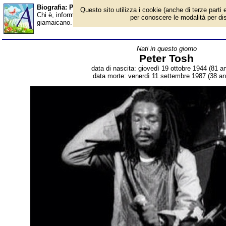
Biografia: Peter Tosh - Almanacco
Questo sito utilizza i cookie (anche di terze parti e
Chi è, informazioni, foto, qual è la data di nascita, dove è nato,
per conoscere le modalità per disab
giamaicano. Breve biografia. Voce dell'Almanacco.
Nati in questo giorno
Peter Tosh
data di nascita: giovedì 19 ottobre 1944 (81 an
data morte: venerdì 11 settembre 1987 (38 ann