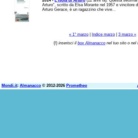
2014 -
L'isola di Arturo
(12 anni fa): Questa settimana
Arturo", scritto da Elsa Morante nel 1957 e vincitore 
Arturo Gerace, è un ragazzino che vive...
« 1° marzo
|
Indice marzo
|
3 marzo »
{!}
inserisci il
box Almanacco
nel tuo sito o nel 
Mondi.it
:
Almanacco
© 2012-2026
Prometheo