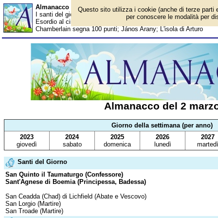
Almanacco del 2 marzo - Santi del giorno
Questo sito utilizza i cookie (anche di terze parti 
I santi del giorno, eventi storici, successi sportivi, anniversari e 
per conoscere le modalità per disa
Esordio al cinema di King Kong; Lou Reed; Stefano Accorsi; Walt
Chamberlain segna 100 punti; János Arany; L'isola di Arturo
Almanacco del 2 marz
Giorno della settimana (per anno)
2023
2024
2025
2026
2027
giovedì
sabato
domenica
lunedì
marted
Santi del Giorno
San Quinto il Taumaturgo (Confessore)
Sant'Agnese di Boemia (Principessa, Badessa)
San Ceadda (Chad) di Lichfield (Abate e Vescovo)
San Lorgio (Martire)
San Troade (Martire)