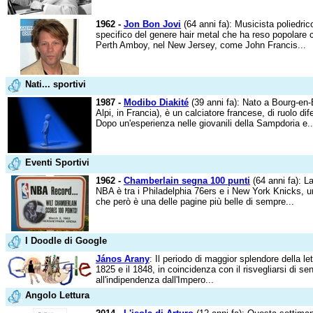
1962 -
Jon Bon Jovi
(64 anni fa): Musicista poliedrico
specifico del genere hair metal che ha reso popolare
Perth Amboy, nel New Jersey, come John Francis...
Nati... sportivi
1987 -
Modibo Diakité
(39 anni fa): Nato a Bourg-en-
Alpi, in Francia), è un calciatore francese, di ruolo d
Dopo un'esperienza nelle giovanili della Sampdoria e..
Eventi Sportivi
1962 -
Chamberlain segna 100 punti
(64 anni fa): L
NBA è tra i Philadelphia 76ers e i New York Knicks, un
che però è una delle pagine più belle di sempre...
I Doodle di Google
János Arany
: Il periodo di maggior splendore della let
1825 e il 1848, in coincidenza con il risvegliarsi di se
all'indipendenza dall'Impero...
Angolo Lettura