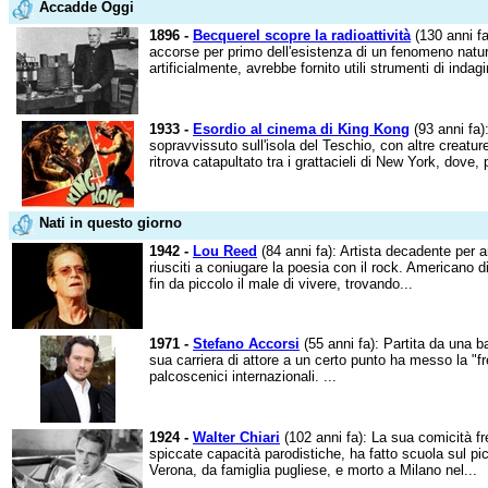
Accadde Oggi
1896 -
Becquerel scopre la radioattività
(130 anni fa
accorse per primo dell'esistenza di un fenomeno natur
artificialmente, avrebbe fornito utili strumenti di indagi
1933 -
Esordio al cinema di King Kong
(93 anni fa):
sopravvissuto sull'isola del Teschio, con altre creature,
ritrova catapultato tra i grattacieli di New York, dove,
Nati in questo giorno
1942 -
Lou Reed
(84 anni fa): Artista decadente per 
riusciti a coniugare la poesia con il rock. Americano 
fin da piccolo il male di vivere, trovando...
1971 -
Stefano Accorsi
(55 anni fa): Partita da una b
sua carriera di attore a un certo punto ha messo la "fr
palcoscenici internazionali. ...
1924 -
Walter Chiari
(102 anni fa): La sua comicità fre
spiccate capacità parodistiche, ha fatto scuola sul p
Verona, da famiglia pugliese, e morto a Milano nel...