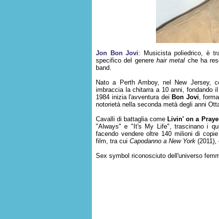
Jon Bon Jovi
: Musicista poliedrico, è tr
specifico del genere
hair metal
che ha res
band.
Nato a Perth Amboy, nel New Jersey, c
imbraccia la chitarra a 10 anni, fondando i
1984 inizia l'avventura dei
Bon Jovi
, forma
notorietà nella seconda metà degli anni Otta
Cavalli di battaglia come
Livin' on a Praye
"Always" e "It's My Life", trascinano i qu
facendo vendere oltre 140 milioni di copi
film, tra cui
Capodanno a New York
(2011), 
Sex symbol riconosciuto dell'universo femmi