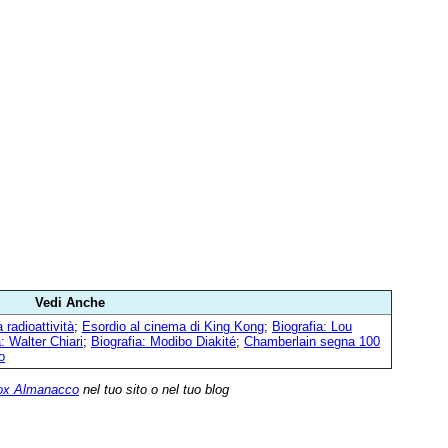
Vedi Anche
 radioattività
;
Esordio al cinema di King Kong
;
Biografia: Lou
: Walter Chiari
;
Biografia: Modibo Diakité
;
Chamberlain segna 100
o
ox Almanacco
nel tuo sito o nel tuo blog