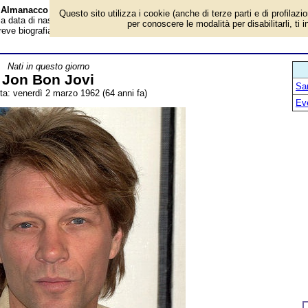
 - Almanacco
Questo sito utilizza i cookie (anche di terze parti e di profilazi
 la data di nascita, età, dove è nato, cosa ha fatto Jon Bon Jovi, cantante,
per conoscere le modalità per disabilitarli, ti 
reve biografia. Voce dell'Almanacco.
Nati in questo giorno
Jon Bon Jovi
San
ita: venerdì 2 marzo 1962 (64 anni fa)
Ev