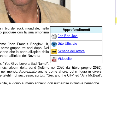
a i big del rock mondiale, nello
Approfondimenti
o popolare con la sua omonima
Jon Bon Jovi
Sito Ufficiale
ome John Francis Bongiovi Jr,
l primo gruppo tre anni dopo. Nel
Scheda dell'attore
zione che lo porta all'apice della
nta e all'inizio dei Novanta.
Videoclip
r
, "You Give Love a Bad Name",
indici album della band (l'ultimo nel 2020 dal titolo proprio
2020
),
e nel mondo. Apprezzato anche come attore, John figura in diversi
e telefilm di successo, su tutti "Sex and the City" ed "Ally McBeal".
nile, è vicino ai meno abbienti con numerose iniziative benefiche.