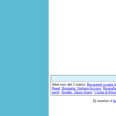
Altre voci del 2 marzo:
Becquerel scopre la
Reed
;
Biografia: Stefano Accorsi
;
Biografia
punti
;
Doodle: János Arany
;
L'isola di Artur
{!}
inserisci il
b