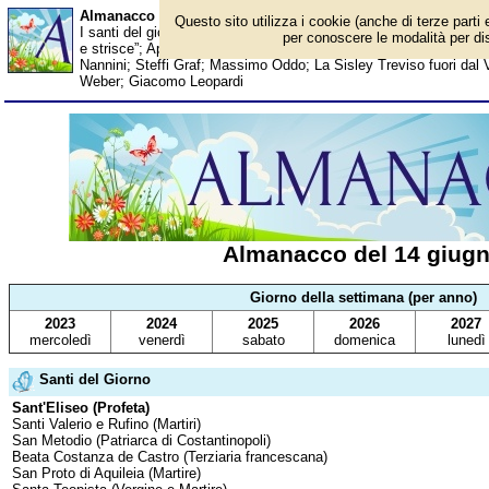
Almanacco del 14 giugno - Santi del giorno
Questo sito utilizza i cookie (anche di terze parti 
I santi del giorno, eventi storici, successi sportivi, anniversari e 
per conoscere le modalità per disa
e strisce”; Apre il primo Hard Rock Cafe; Esordio dell'App Alma
Nannini; Steffi Graf; Massimo Oddo; La Sisley Treviso fuori dal 
Weber; Giacomo Leopardi
Almanacco del 14 giug
Giorno della settimana (per anno)
2023
2024
2025
2026
2027
mercoledì
venerdì
sabato
domenica
lunedì
Santi del Giorno
Sant'Eliseo (Profeta)
Santi Valerio e Rufino (Martiri)
San Metodio (Patriarca di Costantinopoli)
Beata Costanza de Castro (Terziaria francescana)
San Proto di Aquileia (Martire)