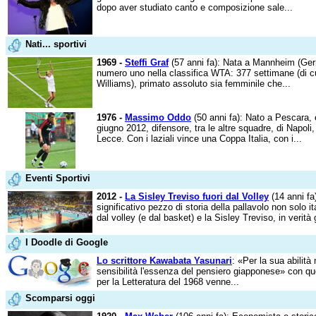
dopo aver studiato canto e composizione sale...
Nati... sportivi
1969 -
Steffi Graf
(57 anni fa): Nata a Mannheim (Germ
numero uno nella classifica WTA: 377 settimane (di 
Williams), primato assoluto sia femminile che...
1976 -
Massimo Oddo
(50 anni fa): Nato a Pescara, è 
giugno 2012, difensore, tra le altre squadre, di Napoli
Lecce. Con i laziali vince una Coppa Italia, con i...
Eventi Sportivi
2012 -
La Sisley Treviso fuori dal Volley
(14 anni f
significativo pezzo di storia della pallavolo non solo it
dal volley (e dal basket) e la Sisley Treviso, in verità g
I Doodle di Google
Lo scrittore Kawabata Yasunari
: «Per la sua abilit
sensibilità l'essenza del pensiero giapponese» con q
per la Letteratura del 1968 venne...
Scomparsi oggi