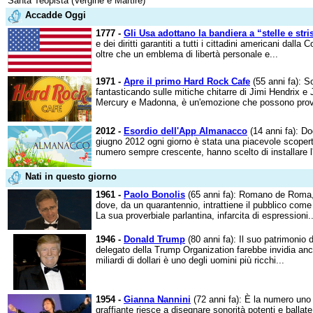
Santa Teopista (Vergine e Martire)
Accadde Oggi
1777 -
Gli Usa adottano la bandiera a “stelle e stri
e dei diritti garantiti a tutti i cittadini americani dalla C
oltre che un emblema di libertà personale e...
1971 -
Apre il primo Hard Rock Cafe
(55 anni fa): S
fantasticando sulle mitiche chitarre di Jimi Hendrix e 
Mercury e Madonna, è un'emozione che possono provar
2012 -
Esordio dell'App Almanacco
(14 anni fa): Do
giugno 2012 ogni giorno è stata una piacevole scoperta 
numero sempre crescente, hanno scelto di installare l'
Nati in questo giorno
1961 -
Paolo Bonolis
(65 anni fa): Romano de Roma,
dove, da un quarantennio, intrattiene il pubblico com
La sua proverbiale parlantina, infarcita di espressioni..
1946 -
Donald Trump
(80 anni fa): Il suo patrimonio 
delegato della Trump Organization farebbe invidia an
miliardi di dollari è uno degli uomini più ricchi...
1954 -
Gianna Nannini
(72 anni fa): È la numero uno 
graffiante riesce a disegnare sonorità potenti e balla