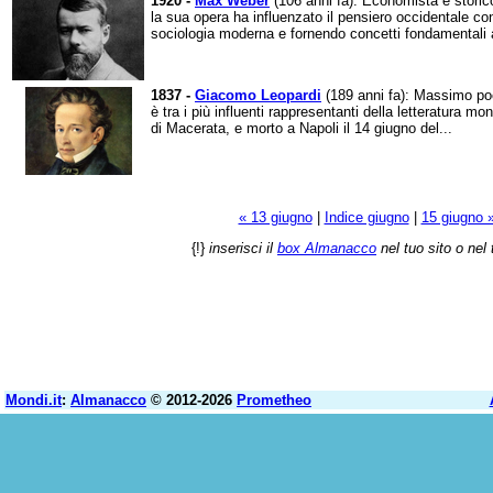
1920 -
Max Weber
(106 anni fa): Economista e storico
la sua opera ha influenzato il pensiero occidentale con
sociologia moderna e fornendo concetti fondamentali a
1837 -
Giacomo Leopardi
(189 anni fa): Massimo poet
è tra i più influenti rappresentanti della letteratura m
di Macerata, e morto a Napoli il 14 giugno del...
« 13 giugno
|
Indice giugno
|
15 giugno 
{!}
inserisci il
box Almanacco
nel tuo sito o nel 
Mondi.it
:
Almanacco
© 2012-2026
Prometheo