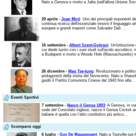
Nato a Genova e morto a Jalta (nell'allora Unione Sovi
20 aprile -
Joan Miró
: Uno dei principali esponenti de
continua ricerca dell'essenziale innovò il linguaggio a
europee e grandi maestri come Salvador Dalì. ...
16 settembre -
Albert Szent-Györgyi
: Un'istituzion
cui diede lustro con i suoi studi sull'acido ascorbico
a Budapest e morto a Woods Hole (Massachusetts) nell
26 dicembre -
Mao Tse-tung
: Rivoluzionario e politi
protagonisti della storia del Novecento. Nato a Shao
guidò il Partito Comunista Cinese dal 1943 fino alla...
Eventi Sportivi
7 settembre -
Nasce il Genoa 1893
: A Genova, in vi
sede del Consolato inglese, nasce il Genoa Cricket an
italiane è quella con l’atto costitutivo più antico....
Scomparsi oggi
6 luglio -
Guy De Maupassant
: Nato a Tourville-sur