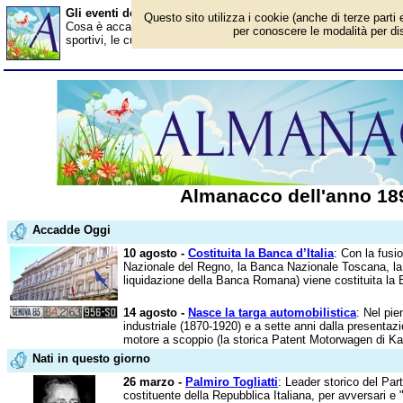
Gli eventi dell'anno 1893
Questo sito utilizza i cookie (anche di terze parti 
Cosa è accaduto nel 1893? Ecco gli avvenimenti in Italia e all'este
per conoscere le modalità per disa
sportivi, le curiosità. Scopri i personaggi famosi. Per conoscere t
Almanacco dell'anno 18
Accadde Oggi
10 agosto -
Costituita la Banca d’Italia
: Con la fusi
Nazionale del Regno, la Banca Nazionale Toscana, la
liquidazione della Banca Romana) viene costituita la B
14 agosto -
Nasce la targa automobilistica
: Nel pi
industriale (1870-1920) e a sette anni dalla presentaz
motore a scoppio (la storica Patent Motorwagen di Karl
Nati in questo giorno
26 marzo -
Palmiro Togliatti
: Leader storico del Par
costituente della Repubblica Italiana, per avversari e "