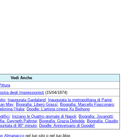
Vedi Anche
ittura
stra degli Impressionisti
(15/04/1874)
lio
;
Inaugurata Gardaland
;
Inaugurata la metropolitana di Parigi
;
rian May
;
Biografia: Libero Grassi
;
Biografia: Marcello Fiasconaro
;
limina l’Italia
;
Doodle: L'artista cinese Xu Beihong
glifici
;
Iniziano le Quattro giornate di Napoli
;
Biografia: Jovanotti
;
fia: Gwyneth Paltrow
;
Biografia: Grazia Deledda
;
Biografia: Claudio
puntata di 90° minuto
;
Doodle: Anniversario di Google!
ox Almanacco
nel tuo sito o nel tuo blog