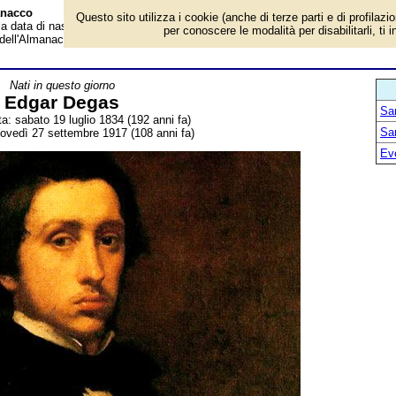
anacco
Questo sito utilizza i cookie (anche di terze parti e di profilazi
 la data di nascita, dove è nato, cosa ha fatto Edgar Degas, pittore e scultore
per conoscere le modalità per disabilitarli, ti 
 dell'Almanacco.
Nati in questo giorno
Edgar Degas
San
ta: sabato 19 luglio 1834 (192 anni fa)
San
iovedì 27 settembre 1917 (108 anni fa)
Ev