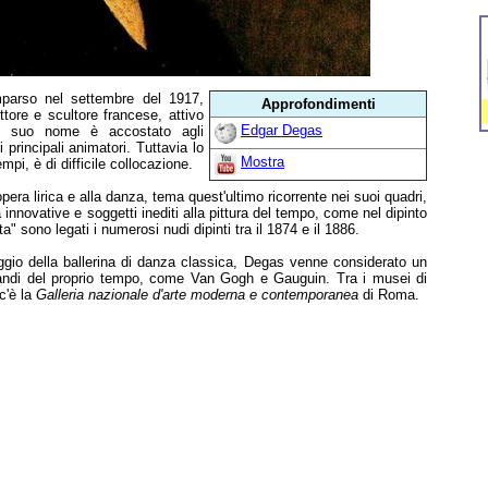
parso nel settembre del 1917,
Approfondimenti
tore e scultore francese, attivo
Edgar Degas
l suo nome è accostato agli
 principali animatori. Tuttavia lo
Mostra
empi, è di difficile collocazione.
l'opera lirica e alla danza, tema quest'ultimo ricorrente nei suoi quadri,
innovative e soggetti inediti alla pittura del tempo, come nel dipinto
" sono legati i numerosi nudi dipinti tra il 1874 e il 1886.
aggio della ballerina di danza classica, Degas venne considerato un
randi del proprio tempo, come Van Gogh e Gauguin. Tra i musei di
c'è la
Galleria nazionale d'arte moderna e contemporanea
di Roma.