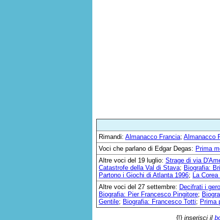
Rimandi:
Almanacco Francia
;
Almanacco P
Voci che parlano di Edgar Degas:
Prima mo
Altre voci del 19 luglio:
Strage di via D'Ame
Catastrofe della Val di Stava
;
Biografia: B
Partono i Giochi di Atlanta 1996
;
La Corea e
Altre voci del 27 settembre:
Decifrati i gero
Biografia: Pier Francesco Pingitore
;
Biogra
Gentile
;
Biografia: Francesco Totti
;
Prima 
{!}
inserisci il
b