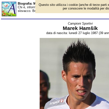
Biografia: Marek Hamšík - età - Almanacco
Questo sito utilizza i cookie (anche di terze parti e
Chi è, informazioni, foto, qual è la data di nascita, età, dove è 
per conoscere le modalità per disab
slovacco. Breve biografia. Voce dell'Almanacco.
Campioni Sportivi
Marek Hamšík
data di nascita: lunedì 27 luglio 1987 (39 ann