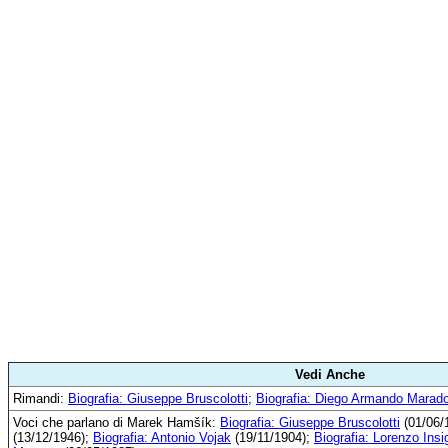
Vedi Anche
Rimandi:
Biografia: Giuseppe Bruscolotti
;
Biografia: Diego Armando Marad
Voci che parlano di Marek Hamšík:
Biografia: Giuseppe Bruscolotti
(01/06/
(13/12/1946);
Biografia: Antonio Vojak
(19/11/1904);
Biografia: Lorenzo Insi