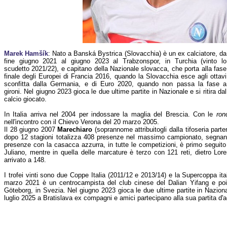
Marek Hamšík
: Nato a Banská Bystrica (Slovacchia) è un ex calciatore, da
fine giugno 2021 al giugno 2023 al Trabzonspor, in Turchia (vinto lo
scudetto 2021/22), e capitano della Nazionale slovacca, che porta alla fase
finale degli Europei di Francia 2016, quando la Slovacchia esce agli ottavi
sconfitta dalla Germania, e di Euro 2020, quando non passa la fase a
gironi. Nel giugno 2023 gioca le due ultime partite in Nazionale e si ritira dal
calcio giocato.
In Italia arriva nel 2004 per indossare la maglia del Brescia. Con le
ron
nell'incontro con il Chievo Verona del 20 marzo 2005.
Il 28 giugno 2007
Marechiaro
(soprannome attribuitogli dalla tifoseria part
dopo 12 stagioni totalizza 408 presenze nel massimo campionato, segnando
presenze con la casacca azzurra, in tutte le competizioni, è primo seguit
Juliano, mentre in quella delle marcature è terzo con 121 reti, dietro Lo
arrivato a 148.
I trofei vinti sono due Coppe Italia (2011/12 e 2013/14) e la Supercoppa it
marzo 2021 è un centrocampista del club cinese del Dalian Yifang e poi p
Göteborg, in Svezia. Nel giugno 2023 gioca le due ultime partite in Nazionale
luglio 2025 a Bratislava ex compagni e amici partecipano alla sua partita d'a