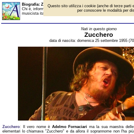
Biografia: Zucchero - età - Almanacco
Questo sito utilizza i cookie (anche di terze parti e
Chi è, informazioni, foto, qual è la data di nascita, età, dove è 
per conoscere le modalità per disab
musicista italiano. Breve biografia. Voce dell'Almanacco.
Nati in questo giorno
Zucchero
data di nascita: domenica 25 settembre 1955 (70 
Zucchero
: Il vero nome è
Adelmo Fornaciari
ma la sua maestra delle
elementari lo chiamava "Zucchero" e da allora il soprannome non l'ha più