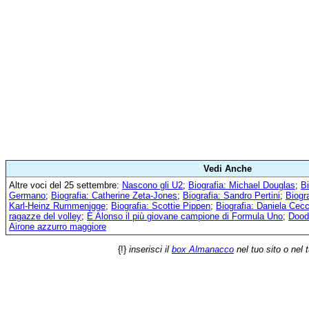
Vedi Anche
Altre voci del 25 settembre:
Nascono gli U2
;
Biografia: Michael Douglas
;
Bi
Germano
;
Biografia: Catherine Zeta-Jones
;
Biografia: Sandro Pertini
;
Biogra
Karl-Heinz Rummenigge
;
Biografia: Scottie Pippen
;
Biografia: Daniela Cecca
ragazze del volley
;
È Alonso il più giovane campione di Formula Uno
;
Doodl
Airone azzurro maggiore
{!}
inserisci il
box Almanacco
nel tuo sito o nel 