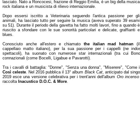
lasciato. Nato a Roncocesi, frazione di Reggio Emilia, è un big della musica
rock italiana e un musicista di rilievo internazionale.
Dopo essersi iscritto a Veterinaria seguendo l'antica passione per gli
animali, ha lasciato tutto per seguire la musica (aveva superato 39 esami
su 51). Durante il periodo della gavetta ha fatto molti lavori, fino a quando è
riuscito a sfondare con le sue sonorità particolari e delicate, graffianti e
blues.
Conosciuto anche all'estero e chiamato
the italian mad hatman
(il
cappellaio matto italiano), per la sua passione per i cappelli (ne in
spettacoli), ha suonato con numerose star internazionali (tra cui Bon
connazionali (come Bocelli, Ligabue e Pavarotti).
Tra i cavalli di battaglia: "Donne", "Senza una donna", "Miserere", "Come i
Così celeste
. Nel 2016 pubblica il 13° album
Black Cat
, anticipato dal sing
2019 esce una versione celebrativa per i trent'anni dell'album
Oro incenso 
raccolta
Inacustico D.O.C. & More
.