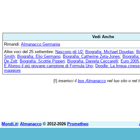
Vedi Anche
Rimandi:
Almanacco Germania
Altre voci del 25 settembre:
Nascono gli U2
;
Biografia: Michael Douglas
;
Bi
Smith
;
Biografia: Elio Germano
;
Biografia: Catherine Zeta-Jones
;
Biografia
De Zolt
;
Biografia: Scottie Pippen
;
Biografia: Daniela Ceccarelli
;
Euro 2005,
È Alonso il più giovane campione di Formula Uno
;
Doodle: La lingua cines
maggiore
{!}
inserisci il
box Almanacco
nel tuo sito o nel 
Mondi.it
:
Almanacco
© 2012-2026
Prometheo