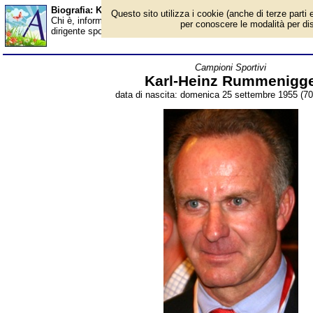
Biografia: Karl-Heinz Rummenigge - età - Almanacco
Questo sito utilizza i cookie (anche di terze parti e
Chi è, informazioni, foto, qual è la data di nascita, età, dove è
per conoscere le modalità per disab
dirigente sportivo ed ex calciatore tedesco, campione europeo n
Campioni Sportivi
Karl-Heinz Rummenigg
data di nascita: domenica 25 settembre 1955 (70 