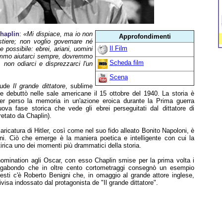
Chaplin
:
«Mi dispiace, ma io non
Approfondimenti
stiere; non voglio governare né
Il Film
e possibile: ebrei, ariani, uomini
vremmo aiutarci sempre, dovremmo
Scheda film
, non odiarci e disprezzarci l'un
Scena
hiude
Il grande dittatore
, sublime
 debuttò nelle sale americane il 15 ottobre del 1940. La storia è
er perso la memoria in un'azione eroica durante la Prima guerra
uova fase storica che vede gli ebrei perseguitati dal dittatore di
etato da Chaplin).
aricatura di Hitler, così come nel suo fido alleato Bonito Napoloni, è
ini. Ciò che emerge è la maniera poetica e intelligente con cui la
tirica uno dei momenti più drammatici della storia.
omination agli Oscar, con esso Chaplin smise per la prima volta i
vagabondo che in oltre cento cortometraggi consegnò un esempio
esti c'è Roberto Benigni che, in omaggio al grande attore inglese,
divisa indossato dal protagonista de "Il grande dittatore".