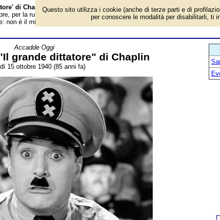
atore' di Chaplin - Almanacco
Questo sito utilizza i cookie (anche di terze parti e di profilazi
re, per la rubrica 'Accadde Oggi'. Evento avvenuto 85 anni fa. «Mi dispiace,
per conoscere le modalità per disabilitarli, ti 
re: non è il mio mestiere; non voglio governare né conquistare nessuno....
Accadde Oggi
Il grande dittatore" di Chaplin
San
dì 15 ottobre 1940 (85 anni fa)
Ev