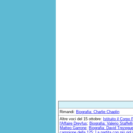
Rimandi:
Biografia: Charlie Chaplin
Altre voci del 15 ottobre:
Istituito il Corpo
l'Affaire Dreyfus
;
Biografia: Valerio Staffelli
Matteo Garrone
;
Biografia: David Trezegue
campione della 125
;
La partita con più gol 