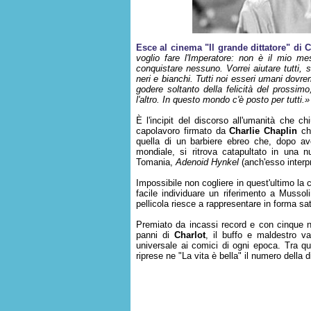
Esce al cinema "Il grande dittatore" di 
voglio fare l'Imperatore: non è il mio me
conquistare nessuno. Vorrei aiutare tutti, s
neri e bianchi. Tutti noi esseri umani do
godere soltanto della felicità del prossimo
l'altro. In questo mondo c'è posto per tutti.»
È l'incipit del discorso all'umanità che c
capolavoro firmato da
Charlie Chaplin
che
quella di un barbiere ebreo che, dopo av
mondiale, si ritrova catapultato in una n
Tomania,
Adenoid Hynkel
(anch'esso interpr
Impossibile non cogliere in quest'ultimo la c
facile individuare un riferimento a Mussol
pellicola riesce a rappresentare in forma sa
Premiato da incassi record e con cinque n
panni di
Charlot
, il buffo e maldestro 
universale ai comici di ogni epoca. Tra qu
riprese ne "La vita è bella" il numero della 