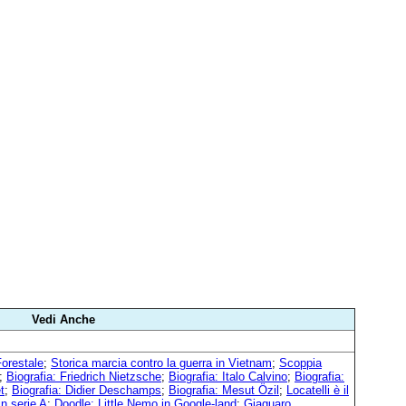
Vedi Anche
 Forestale
;
Storica marcia contro la guerra in Vietnam
;
Scoppia
;
Biografia: Friedrich Nietzsche
;
Biografia: Italo Calvino
;
Biografia:
t
;
Biografia: Didier Deschamps
;
Biografia: Mesut Özil
;
Locatelli è il
in serie A
;
Doodle: Little Nemo in Google-land
;
Giaguaro