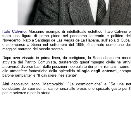
Italo Calvino
: Massimo esempio di intellettuale eclettico, Italo Calvino è
stato una figura di primo piano nel panorama letterario e politico del
Novecento. Nato a Santiago de Las Vegas de La Habana, sull'isola di Cuba,
e scomparso a Siena nel settembre del 1985, è stimato come uno dei
maggiori narratori del secolo scorso.
Dopo aver vissuto in prima linea, da partigiano, la Seconda guerra mon
attivista del Partito Comunista, trasferendo quest'impegno civile nell'atti
attraversò diverse fasi: dalle posizioni neorealiste dei primi romanzi, come "
alle atmosfere fantastiche della splendida
trilogia degli antenati
, compos
barone rampante" e "Il cavaliere inesistente".
Altri capolavori sono "Marcovaldo", "Le cosmicomiche" e "Se una notte
conduttore dei suoi scritti, dai romanzi alle prose, uno spiccato gusto per l
per le scienze e per la storia.