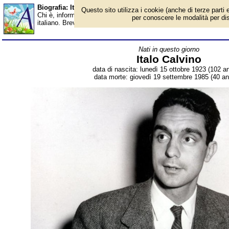
Biografia: Italo Calvino - Almanacco
Questo sito utilizza i cookie (anche di terze parti e
Chi è, informazioni, foto, qual è la data di nascita, dove è nato, c
per conoscere le modalità per disab
italiano. Breve biografia. Voce dell'Almanacco.
Nati in questo giorno
Italo Calvino
data di nascita: lunedì 15 ottobre 1923 (102 an
data morte: giovedì 19 settembre 1985 (40 ann