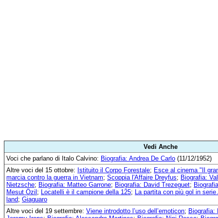
Vedi Anche
Voci che parlano di Italo Calvino:
Biografia: Andrea De Carlo
(11/12/1952)
Altre voci del 15 ottobre:
Istituito il Corpo Forestale
;
Esce al cinema "Il gran
marcia contro la guerra in Vietnam
;
Scoppia l'Affaire Dreyfus
;
Biografia: Val
Nietzsche
;
Biografia: Matteo Garrone
;
Biografia: David Trezeguet
;
Biografi
Mesut Özil
;
Locatelli è il campione della 125
;
La partita con più gol in serie
land
;
Giaguaro
Altre voci del 19 settembre:
Viene introdotto l’uso dell’emoticon
;
Biografia: