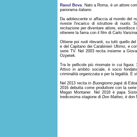
Raoul Bova
: Nato a Roma, è un attore cons
panorama italiano.
Da adolescente si affaccia al mondo del nuo
riveste l'incarico di istruttore di nuoto
recitazione per diventare attore, esordisce 
ottenere la fama con il film di Carlo Vanzin
Ottiene poi ruoli rilevanti, su tutti quello 
e del Capitano dei Carabinieri Ultimo, e co
serie TV. Nel 2003 recita insieme a Giov
Ozpetek.
Tra le pellicole più rinomate in cui figura:
Attivo in ambito sociale, è socio fondat
criminalità organizzata e per la legalità. È
Nel 2013 recita in
Buongiorno papà
di Edoar
2016 debutta come produttore con la serie
Megan Montaner. Nel 2018 è papa Sisto
tredicesima stagione di
Don Matteo
, è don 