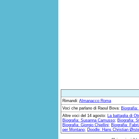
Rimandi:
Almanacco Roma
Voci che parlano di Raoul Bova:
Biografia
Altre voci del 14 agosto:
La battaglia di Ot
Biografia: Susanna Camusso
;
Biografia: S
Biografia: Giorgio Chiellini
;
Biografia: Fabr
per Montano
;
Doodle: Hans Christian Ørst