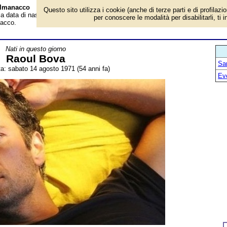
 Almanacco
Questo sito utilizza i cookie (anche di terze parti e di profilazi
 la data di nascita, età, dove è nato, cosa ha fatto Raoul Bova, attore italiano.
per conoscere le modalità per disabilitarli, ti 
nacco.
Nati in questo giorno
Raoul Bova
San
ta: sabato 14 agosto 1971 (54 anni fa)
Ev