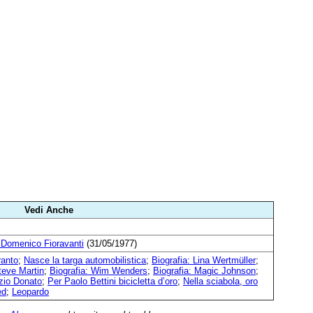
Vedi Anche
: Domenico Fioravanti
(31/05/1977)
ranto
;
Nasce la targa automobilistica
;
Biografia: Lina Wertmüller
;
teve Martin
;
Biografia: Wim Wenders
;
Biografia: Magic Johnson
;
izio Donato
;
Per Paolo Bettini bicicletta d’oro
;
Nella sciabola, oro
ed
;
Leopardo