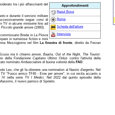
iderato tra i più affascinanti del
Approfondimenti
Raoul Bova
to e durante il servizio militare
Roma
. Successivamente segue corsi di
in TV in alcune miniserie fino ad
Scheda dell'attore
a
Piccolo grande amore
(1993).
Intervista
del commissario Breda in
La Piovra
mpare in numerose fiction e mini
anna Mezzogiorno nel film
La finestra di fronte
, diretto da Ferzan
Scusa ma ti chiamo amore
,
Baarìa
,
Out of the Night
,
The Tourist
.
ore della
Fondazione Capitano Ultimo Onlus
contro l'attività della
 stato nominato
Ambasciatore di buona volontà
della
FAO
.
do Leo, che gli fa ottenere una nomination al Nastro d'argento. Nel
 TV "Fuoco amico TF45 - Eroe per amore", in cui recita accanto a
 IV nella serie TV
I Medici
. Nel 2022 dal quinto episodio della
Massimo, il nuovo parroco di Spoleto.