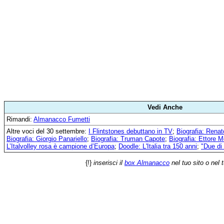
Vedi Anche
Rimandi:
Almanacco Fumetti
Altre voci del 30 settembre:
I Flintstones debuttano in TV
;
Biografia: Renat
Biografia: Giorgio Panariello
;
Biografia: Truman Capote
;
Biografia: Ettore 
L’Italvolley rosa è campione d’Europa
;
Doodle: L'Italia tra 150 anni
;
"Due di
{!}
inserisci il
box Almanacco
nel tuo sito o nel 