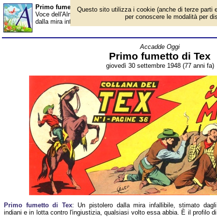
Primo fumetto di Tex - Almanacco
Questo sito utilizza i cookie (anche di terze parti e
Voce dell'Almanacco del 30 settembre, per la rubrica 'Accadde Og
per conoscere le modalità per disab
dalla mira infallibile, stimato dagli indiani e in lotta contro l'ingius
Accadde Oggi
Primo fumetto di Tex
giovedì 30 settembre 1948 (77 anni fa)
Primo fumetto di Tex
: Un pistolero dalla mira infallibile, stimato dagli
indiani e in lotta contro l'ingiustizia, qualsiasi volto essa abbia. È il profilo di