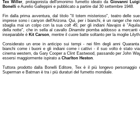
Tex Willer
, protagonista dell'omonimo fumetto ideato da
Giovanni Luigi
Bonelli
e Aurelio Galleppini e pubblicato a partire dal 30 settembre 1948.
Fin dalla prima avventura, dal titolo "Il totem misterioso", teatro delle sue
imprese sono i canyon dell'Arizona. Qui, per i bianchi, è un ranger che non
sbaglia mai un colpo con la sua
colt 45
; per gli indiani
Navajos
è "Aquila
della notte", che in sella al cavallo
Dinamite
piomba addosso a mercanti ed
inseparabile è
Kit Carson
, mentre il cuore batte soltanto per la moglie Lilyth
Considerato un eroe in anticipo sui tempi - nei film degli anni Quarant
bianchi come i buoni e gli indiani come i cattivi - il suo volto è stato vi
cinema western, da Gary Cooper a Clint Eastwood, passando per John Wayne
essersi maggiormente ispirato a
Charlton Heston
.
Tuttora prodotto dalla Bonelli Editore, Tex è il più longevo personaggio 
Superman e Batman è tra i più duraturi del fumetto mondiale.