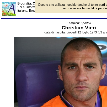
Biografia: Christian Vieri - età - Almanacco
Questo sito utilizza i cookie (anche di terze parti e
Chi è, informazioni, foto, qual è la data di nascita, età, dove è na
per conoscere le modalità per disab
italiano. Breve biografia. Voce dell'Almanacco.
Campioni Sportivi
Christian Vieri
data di nascita: giovedì 12 luglio 1973 (53 ann