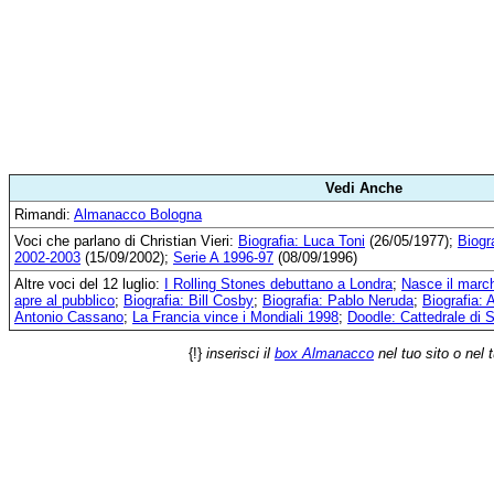
Vedi Anche
Rimandi:
Almanacco Bologna
Voci che parlano di Christian Vieri:
Biografia: Luca Toni
(26/05/1977);
Biogr
2002-2003
(15/09/2002);
Serie A 1996-97
(08/09/1996)
Altre voci del 12 luglio:
I Rolling Stones debuttano a Londra
;
Nasce il march
apre al pubblico
;
Biografia: Bill Cosby
;
Biografia: Pablo Neruda
;
Biografia:
Antonio Cassano
;
La Francia vince i Mondiali 1998
;
Doodle: Cattedrale di 
{!}
inserisci il
box Almanacco
nel tuo sito o nel 