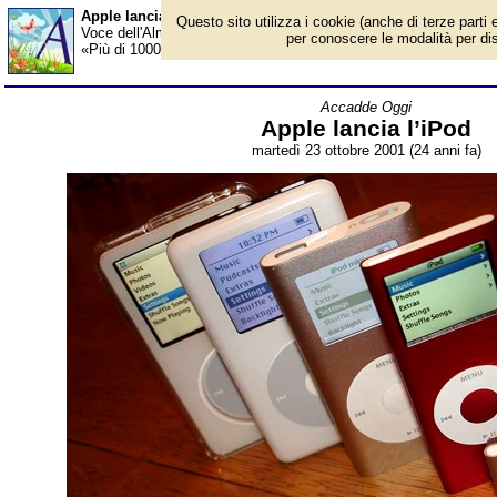
Apple lancia l’iPod - Almanacco
Questo sito utilizza i cookie (anche di terze parti e
Voce dell'Almanacco del 23 ottobre, per la rubrica 'Accadde Oggi
per conoscere le modalità per disab
«Più di 1000 canzoni nella tua tasca» Steve Jobs, in jeans e felpa
Accadde Oggi
Apple lancia l’iPod
martedì 23 ottobre 2001 (24 anni fa)