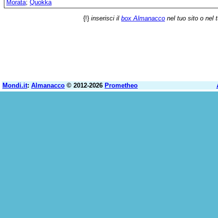
Morata
;
Quokka
{!}
inserisci il
box Almanacco
nel tuo sito o nel 
Mondi.it
:
Almanacco
© 2012-2026
Prometheo