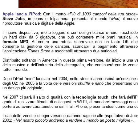
Apple lancia l’iPod
: Con il motto
«Più di 1000 canzoni nella tua tasca»
Steve Jobs
, in jeans e felpa nera, presenta al mondo l’
iPod
, il nuovo
riproduttore musicale digitale della Apple.
Il nuovo dispositivo, molto leggero e con design bianco o nero, racchiude
un hard disk da 5 gigabyte, che può contenere mille brani musicali in
formato MP3
. Al centro una rotella scorrevole con un tasto OK che
consente la gestione delle canzoni, scaricabili a pagamento attraverso
l’applicazione
iTunes Store
e ascoltabili attraverso due auricolari.
Distribuito soltanto in America in questa prima versione, dà inizio a una v
della musica e dell’industria della discografia, che continuerà con le vers
tutto il mondo.
Dopo l’iPod “mini” lanciato nel 2004, nello stesso anno uscirà un’edizione 
degli U2; nel 2005 è la volta delle versioni
shuffle
e
nano
che presentano una
un design più originale.
Nel 2007 ci sarà il salto di qualità con la
tecnologia touch
, che farà dell’i
grado di realizzare filmati, di collegarsi in WI-FI, di mandare messaggi con 
porterà ad avere caratteristiche simili all’iPhone, presentandosi come una co
I dati delle vendite di ogni versione daranno ragione alle aspettative di Jo
2001:
«Nel nostro piccolo andremo a rendere il mondo un posto migliore»
.