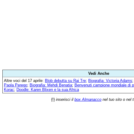
Vedi Anche
Altre voci del 17 aprile:
Blob debutta su Rai Tre
;
Biografia: Victoria Adams
Paola Perego
;
Biografia: Mehdi Benatia
;
Benvenuti campione mondiale di p
Korac
;
Doodle: Karen Blixen e la sua Africa
{!}
inserisci il
box Almanacco
nel tuo sito o nel 