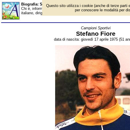
Biografia: Stefano Fiore - età - Almanacco
Questo sito utilizza i cookie (anche di terze parti e
Chi è, informazioni, foto, qual è la data di nascita, età, dove è n
per conoscere le modalità per disab
italiano, dirigente sportivo, opinionista televisivo. Breve biograf
Campioni Sportivi
Stefano Fiore
data di nascita: giovedì 17 aprile 1975 (51 ann