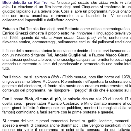
Blob debutta su Rai Tre
:
«È la cosa più orribile che abbia visto in vita
mia»
La citazione di un film horror degli anni Cinquanta si trasforma in un
giudizio lapidario sulla televisione. Così si apre un programma rivoluzionario
che con ironia anarchica e irriverente fa a brandelli la TV, creando
collegamenti impossibili e dall'effetto comico.
Entrato a Rai Tre alla fine degli anni Settanta come critico cinematografico,
Enrico Ghezzi
dimostra il proprio estro nel rinnovare il linguaggio televisivo
nel 1988, quando dà vita a
Fuori orario. Cose (mai) viste
, contenitore 
rilevanza storica, cortometraggi, solitamente esclusi dai palinsesti tradiziona
Il filone della memoria storica lo convince e decide di insistervi lavorando 
con un navigato dirigente Rai,
Angelo Guglielmi
, e l'autore
Marco Giusti
.
una striscia quotidiana breve, che raccolga da qualsiasi emittente pezzi spar
creando un racconto ai limiti del paradossale e permeato da una satira intell
tutti.
Per il titolo i tre si ispirano a
Blob - Fluido mortale
, noto film horror del 195
un giovanissimo Steve McQueen. Riprendendo nell'apertura la colonna sonor
generale dal cineteatro, di fronte alla mostruosa creatura extraterrestre, si 
contenuto del programma, nel riproporre il "peggio" di ciò che è apparso sul
Con il nome
Blob, di tutto di più
, la striscia debutta alle 20 di lunedì 17 
quella sera, i presentatori Maurizio Costanzo e Mino Damato insieme al c
primi giorni l'effetto è dirompente nel pubblico, mentre i bersagliati dalla sat
famosi) cominciano a farsi sentire con le prime proteste e querele.
Si creano dei veri e propri tormentoni basati su gaffe, lacrime, momenti i
spesso a eventi di cronaca anche drammatici, che vengono sacrificati in nom
espone più volte il programma ai colpi della censura, da cui tuttav