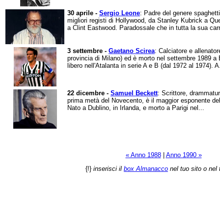
30 aprile -
Sergio Leone
: Padre del genere spaghetti
migliori registi di Hollywood, da Stanley Kubrick a Q
a Clint Eastwood. Paradossale che in tutta la sua carr
3 settembre -
Gaetano Scirea
: Calciatore e allenato
provincia di Milano) ed è morto nel settembre 1989 a
libero nell'Atalanta in serie A e B (dal 1972 al 1974). A.
22 dicembre -
Samuel Beckett
: Scrittore, drammaturg
prima metà del Novecento, è il maggior esponente del 
Nato a Dublino, in Irlanda, e morto a Parigi nel...
« Anno 1988
|
Anno 1990 »
{!}
inserisci il
box Almanacco
nel tuo sito o nel 