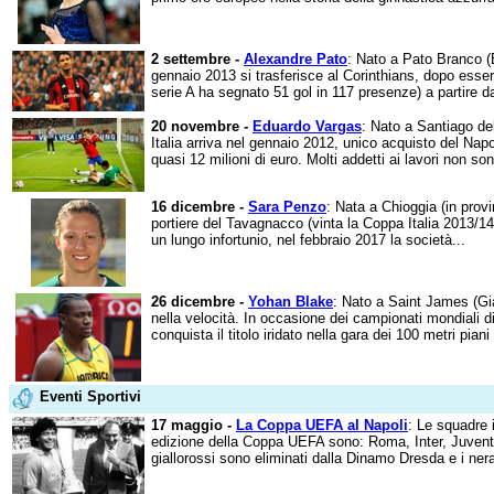
2 settembre -
Alexandre Pato
: Nato a Pato Branco (B
gennaio 2013 si trasferisce al Corinthians, dopo esser
serie A ha segnato 51 gol in 117 presenze) a partire da
20 novembre -
Eduardo Vargas
: Nato a Santiago del
Italia arriva nel gennaio 2012, unico acquisto del Napo
quasi 12 milioni di euro. Molti addetti ai lavori non so
16 dicembre -
Sara Penzo
: Nata a Chioggia (in provi
portiere del Tavagnacco (vinta la Coppa Italia 2013/1
un lungo infortunio, nel febbraio 2017 la società...
26 dicembre -
Yohan Blake
: Nato a Saint James (Gi
nella velocità. In occasione dei campionati mondiali 
conquista il titolo iridato nella gara dei 100 metri piani 
Eventi Sportivi
17 maggio -
La Coppa UEFA al Napoli
: Le squadre 
edizione della Coppa UEFA sono: Roma, Inter, Juventus 
giallorossi sono eliminati dalla Dinamo Dresda e i nera