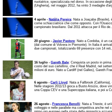
nuotatrice, specializzata nel dorso. In occasione degl
(Ungheria), nel maggio 2012, ha vinto 3 medaglie d'arg
4 aprile -
Natália Pereira
: Nata a Joaçaba (Brasile), 
come schiacciatrice che come opposto. Con l'Osasco V
campionato brasiliano. Dal 2011 attacca per il Rio de..
20 giugno -
Javier Pastore
: Nato a Cordoba, è un calc
(dal comune di Volvera in Piemonte). In Italia è arriv
due campionati, totalizzando 69 presenze con 14 reti, 
16 luglio -
Gareth Bale
: Conquista un posto in prima fi
costo del suo cartellino, che il Real Madrid, nel set
milioni di euro. Nato a Cardiff (nel Galles), Gareth Fra
6 agosto -
Carli Lloyd
: Nata a Fallbrook (California),
Nelle stagioni 2011/13 gioca a Busto Arsizio, dove vin
una Coppa CEV e una Supercoppa italiana, e poi a Co
26 agosto -
Francesca Benolli
: Nata a Trieste, è un
volteggio e nelle parallele ma competitiva anche nel co
primo oro europeo nella storia della ginnastica azzurr