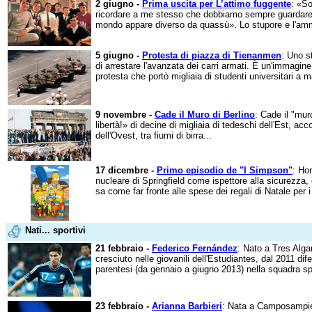
2 giugno -
Prima uscita per L’attimo fuggente
: «So
ricordare a me stesso che dobbiamo sempre guardare l
mondo appare diverso da quassù». Lo stupore e l'ammi
5 giugno -
Protesta di piazza di Tienanmen
: Uno s
di arrestare l'avanzata dei carri armati. È un'immagin
protesta che portò migliaia di studenti universitari a m
9 novembre -
Cade il Muro di Berlino
: Cade il "mur
libertà!» di decine di migliaia di tedeschi dell'Est, acco
dell'Ovest, tra fiumi di birra...
17 dicembre -
Primo episodio de "I Simpson"
: Ho
nucleare di Springfield come ispettore alla sicurezza
sa come far fronte alle spese dei regali di Natale per i
Nati... sportivi
21 febbraio -
Federico Fernández
: Nato a Tres Alga
cresciuto nelle giovanili dell'Estudiantes, dal 2011 di
parentesi (da gennaio a giugno 2013) nella squadra sp
23 febbraio -
Arianna Barbieri
: Nata a Camposampier