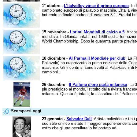
1° ottobre -
L’Italvolley vince il primo europeo
: In
campionato europeo di pallavolo maschile. L’Italia vinc
battendo in finale i padroni di casa per 3-1. Era dal br
15 novembre -
I primi Mondiali di calcio a 5
: Anche
mondiale. In Olanda, infatti, nel 1989 sedici formazio
World Championship. Dopo le quaranta partite previste 
10 dicembre -
Al Parma il Mondiale per club
: La F
Pallavolo) ha organizzato la prima edizione della Cop
maschile. Gli incontri si sono svolti al PalaRaschi di
campioni...
26 dicembre -
Il Pallone d'oro parla milanese
: La 
più prestigioso al mondo, istituito dalla rivista france
milanista. Questa è, infatti, la classifica del "Pallone d
Scomparsi oggi
23 gennaio -
Salvador Dalí
: Artista poliedrico e tra 
suo stile onirico è stato il maggior esponente della cor
estro che gli era peculiare lo ha portato ad...