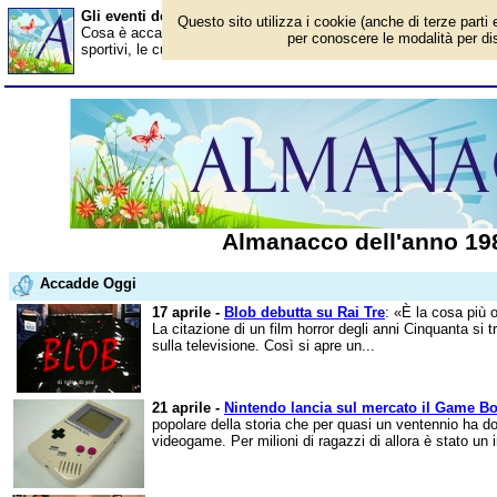
Gli eventi dell'anno 1989
Questo sito utilizza i cookie (anche di terze parti 
Cosa è accaduto nel 1989? Ecco gli avvenimenti in Italia e all'este
per conoscere le modalità per disa
sportivi, le curiosità. Scopri i personaggi famosi. Per conoscere t
Almanacco dell'anno 19
Accadde Oggi
17 aprile -
Blob debutta su Rai Tre
: «È la cosa più o
La citazione di un film horror degli anni Cinquanta si t
sulla televisione. Così si apre un...
21 aprile -
Nintendo lancia sul mercato il Game B
popolare della storia che per quasi un ventennio ha do
videogame. Per milioni di ragazzi di allora è stato un 