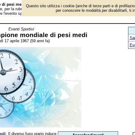
 di pesi medi - Almanacco
Questo sito utilizza i cookie (anche di terze parti e di profilazi
, per la rubrica 'Eventi Sportivi'. Evento avvenuto 59 anni fa. Il diverso fuso
per conoscere le modalità per disabilitarli, ti 
e l'evento sportivo in diretta radio anziché in TV. A seguire l'evento sportivo...
Eventi Sportivi
pione mondiale di pesi medi
San
dì 17 aprile 1967 (59 anni fa)
Ev
edi
: Il diverso fuso orario induce