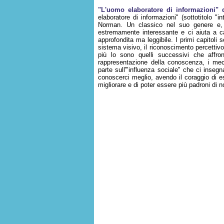
"L'uomo elaboratore di informazioni"
elaboratore di informazioni" (sottotitolo "
Norman. Un classico nel suo genere e,
estremamente interessante e ci aiuta a ca
approfondita ma leggibile. I primi capitoli 
sistema visivo, il riconoscimento percettiv
più lo sono quelli successivi che affro
rappresentazione della conoscenza, i mecc
parte sull'"influenza sociale" che ci inseg
conoscerci meglio, avendo il coraggio di e
migliorare e di poter essere più padroni di n