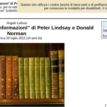
mazioni' di Peter Lindsay e Donald Norman - Almanacco
Questo sito utilizza i cookie (anche di terze parti e di profilazi
o, per la rubrica 'Angolo Lettura'. Evento avvenuto 14 anni fa. Oggi segnaliam
per conoscere le modalità per disabilitarli, ti 
i" (sottotitolo "introduzione cognitivista alla psicologia") di Peter...
Angolo Lettura
nformazioni" di Peter Lindsay e Donald
San
Norman
Ev
ica 29 luglio 2012 (14 anni fa)