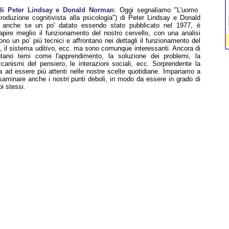
 di Peter Lindsay e Donald Norman
: Oggi segnaliamo "L'uomo
introduzione cognitivista alla psicologia") di Peter Lindsay e Donald
 anche se un po' datato essendo stato pubblicato nel 1977, è
pire meglio il funzionamento del nostro cervello, con una analisi
sono un po' più tecnici e affrontano nei dettagli il funzionamento del
o, il sistema uditivo, ecc. ma sono comunque interessanti. Ancora di
ntano temi come l'apprendimento, la soluzione dei problemi, la
anismi del pensiero, le interazioni sociali, ecc. Sorprendente la
na ad essere più attenti nelle nostre scelte quotidiane. Impariamo a
saminare anche i nostri punti deboli, in modo da essere in grado di
oi stessi.