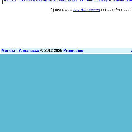
Alonso
;
"L'uomo elaboratore di informazioni" di Peter Lindsay e Donald No
{!}
inserisci il
box Almanacco
nel tuo sito o nel 
Mondi.it
:
Almanacco
© 2012-2026
Prometheo