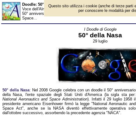
Doodle: 50° della Nasa - Almanacco
Questo sito utilizza i cookie (anche di terze parti e
Voce dell'Almanacco del 29 luglio, per la rubrica 'I Doodle di Goo
per conoscere le modalità per disab
50° anniversario della Nasa, l'ente spaziale degli Stati Uniti d'Am
Space...
I Doodle di Google
50° della Nasa
29 luglio
50° della Nasa
: Nel 2008 Google celebra con un doodle il 50° anniversario
della Nasa, l'ente spaziale degli Stati Uniti d'America (la sigla sta per:
National Aeronautics and Space Administration
). Infatti il 29 luglio 1958 il
presidente americano Eisenhower firmò la legge "National Aeronautic and
Space Act", anche se la NASA diventò effettivamente operativa solo
dall'ottobre successivo, assorbendo la precedente agenzia "NACA".