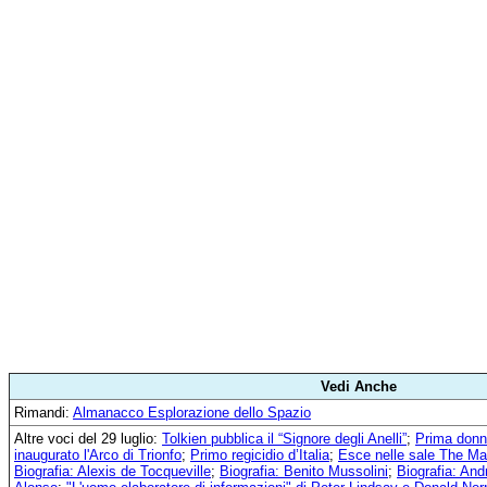
Vedi Anche
Rimandi:
Almanacco Esplorazione dello Spazio
Altre voci del 29 luglio:
Tolkien pubblica il “Signore degli Anelli”
;
Prima donna
inaugurato l'Arco di Trionfo
;
Primo regicidio d’Italia
;
Esce nelle sale The M
Biografia: Alexis de Tocqueville
;
Biografia: Benito Mussolini
;
Biografia: And