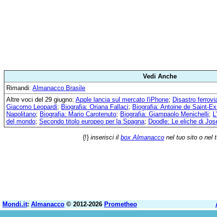
Vedi Anche
Rimandi:
Almanacco Brasile
Altre voci del 29 giugno:
Apple lancia sul mercato l'iPhone
;
Disastro ferrovi
Giacomo Leopardi
;
Biografia: Oriana Fallaci
;
Biografia: Antoine de Saint-E
Napolitano
;
Biografia: Mario Carotenuto
;
Biografia: Giampaolo Menichelli
;
L
del mondo
;
Secondo titolo europeo per la Spagna
;
Doodle: Le eliche di Jos
{!}
inserisci il
box Almanacco
nel tuo sito o nel 
Mondi.it
:
Almanacco
© 2012-2026
Prometheo