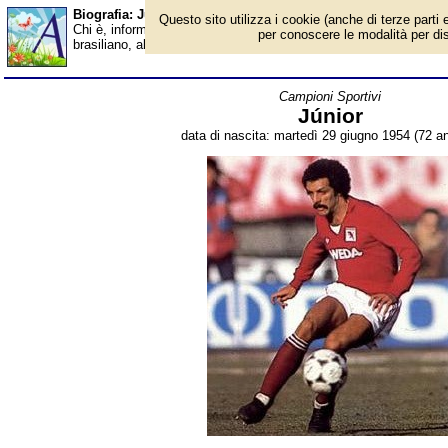
Biografia: Júnior - età - Almanacco
Questo sito utilizza i cookie (anche di terze parti e
Chi è, informazioni, foto, qual è la data di nascita, età, dove è na
per conoscere le modalità per disab
brasiliano, allenatore e commentatore televisivo. Breve biografi
Campioni Sportivi
Júnior
data di nascita: martedì 29 giugno 1954 (72 an