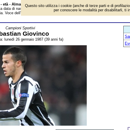
 - età - Almanacco
Questo sito utilizza i cookie (anche di terze parti e di profilazi
 la data di nascita, età, dove è nato, cosa ha fatto Sebastian Giovinco, ex
per conoscere le modalità per disabilitarli, ti 
fia. Voce dell'Almanacco.
Campioni Sportivi
bastian Giovinco
San
ta: lunedì 26 gennaio 1987 (39 anni fa)
Ev