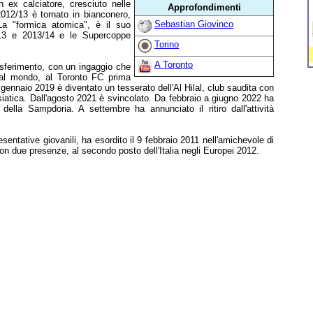
 ex calciatore, cresciuto nelle
Approfondimenti
2012/13 è tornato in bianconero,
Sebastian Giovinco
a "formica atomica", è il suo
/13 e 2013/14 e le Supercoppe
Torino
A Toronto
asferimento, con un ingaggio che
to al mondo, al Toronto FC prima
 gennaio 2019 è diventato un tesserato dell'Al Hilal, club saudita con
atica. Dall'agosto 2021 è svincolato. Da febbraio a giugno 2022 ha
ella Sampdoria. A settembre ha annunciato il ritiro dall'attività
sentative giovanili, ha esordito il 9 febbraio 2011 nell'amichevole di
on due presenze, al secondo posto dell'Italia negli Europei 2012.