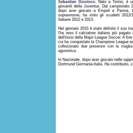
Sebastian Giovinco
: Nato a Torino, è un
giovanili della Juventus. Dal campionato 
dopo aver giocato a Empoli e Parma. L
soprannome, ha vinto gli scudetti 2012
Italiane 2012 e 2013.
Nel gennaio 2015 è stato definito il suo tr
l'ha reso il calciatore italiano più paga
dell'inizio della Major League Soccer. A fine
cui ha conquistato la Champions League asi
collezionato due presenze con la maglia d
agonistica.
In Nazionale, dopo aver giocato nelle rappre
Dortmund Germania-Italia. Ha contribuito, c