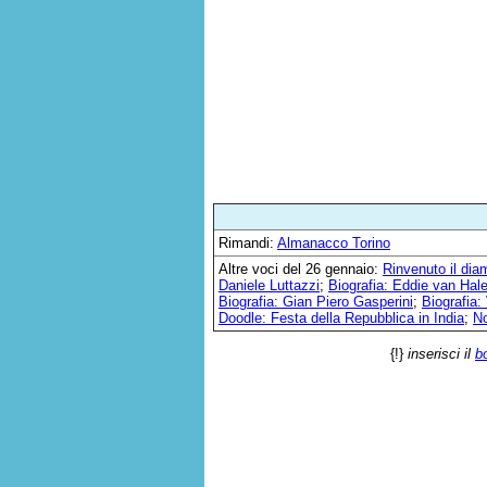
Rimandi:
Almanacco Torino
Altre voci del 26 gennaio:
Rinvenuto il dia
Daniele Luttazzi
;
Biografia: Eddie van Hal
Biografia: Gian Piero Gasperini
;
Biografia: 
Doodle: Festa della Repubblica in India
;
No
{!}
inserisci il
b