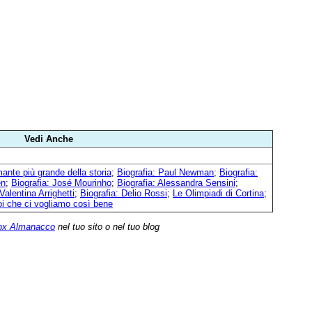
Vedi Anche
mante più grande della storia
;
Biografia: Paul Newman
;
Biografia:
en
;
Biografia: José Mourinho
;
Biografia: Alessandra Sensini
;
Valentina Arrighetti
;
Biografia: Delio Rossi
;
Le Olimpiadi di Cortina
;
i che ci vogliamo così bene
ox Almanacco
nel tuo sito o nel tuo blog