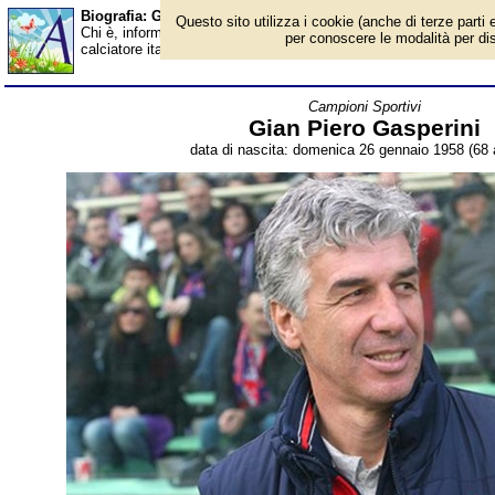
Biografia: Gian Piero Gasperini - età - Almanacco
Questo sito utilizza i cookie (anche di terze parti e
Chi è, informazioni, foto, qual è la data di nascita, età, dove è 
per conoscere le modalità per disab
calciatore italiano, allenatore, commentatore televisivo. Breve b
Campioni Sportivi
Gian Piero Gasperini
data di nascita: domenica 26 gennaio 1958 (68 a