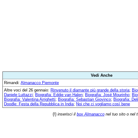
Vedi Anche
Rimandi:
Almanacco Piemonte
Altre voci del 26 gennaio:
Rinvenuto il diamante più grande della storia
;
Bio
Daniele Luttazzi
;
Biografia: Eddie van Halen
;
Biografia: José Mourinho
;
Bio
Biografia: Valentina Arrighetti
;
Biografia: Sebastian Giovinco
;
Biografia: Del
Doodle: Festa della Repubblica in India
;
Noi che ci vogliamo così bene
{!}
inserisci il
box Almanacco
nel tuo sito o nel 