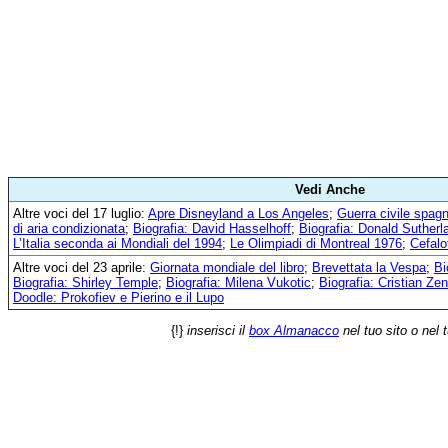
Vedi Anche
Altre voci del 17 luglio:
Apre Disneyland a Los Angeles
;
Guerra civile spag
di aria condizionata
;
Biografia: David Hasselhoff
;
Biografia: Donald Sutherl
L’Italia seconda ai Mondiali del 1994
;
Le Olimpiadi di Montreal 1976
;
Cefalo
Altre voci del 23 aprile:
Giornata mondiale del libro
;
Brevettata la Vespa
;
Bi
Biografia: Shirley Temple
;
Biografia: Milena Vukotic
;
Biografia: Cristian Ze
Doodle: Prokofiev e Pierino e il Lupo
{!}
inserisci il
box Almanacco
nel tuo sito o nel 