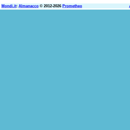
Mondi.it
:
Almanacco
© 2012-2026
Prometheo