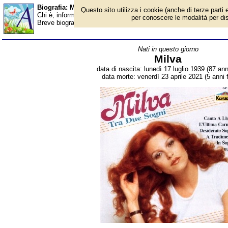
Biografia: Milva - Almanacco
Questo sito utilizza i cookie (anche di terze parti e
Chi è, informazioni, foto, qual è la data di nascita, dove è nato, c
per conoscere le modalità per disab
Breve biografia. Voce dell'Almanacco.
Nati in questo giorno
Milva
data di nascita: lunedì 17 luglio 1939 (87 ann
data morte: venerdì 23 aprile 2021 (5 anni 