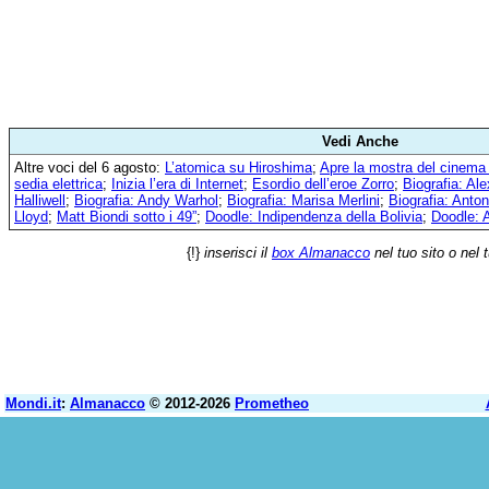
Vedi Anche
Altre voci del 6 agosto:
L’atomica su Hiroshima
;
Apre la mostra del cinema
sedia elettrica
;
Inizia l’era di Internet
;
Esordio dell’eroe Zorro
;
Biografia: Al
Halliwell
;
Biografia: Andy Warhol
;
Biografia: Marisa Merlini
;
Biografia: Anto
Lloyd
;
Matt Biondi sotto i 49”
;
Doodle: Indipendenza della Bolivia
;
Doodle: 
{!}
inserisci il
box Almanacco
nel tuo sito o nel 
Mondi.it
:
Almanacco
© 2012-2026
Prometheo