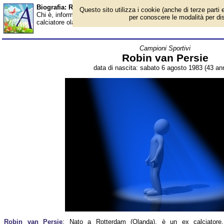
Biografia: Robin van Persie - età - Almanacco
Questo sito utilizza i cookie (anche di terze parti e
Chi è, informazioni, foto, qual è la data di nascita, età, dove è 
per conoscere le modalità per disab
calciatore olandese. Breve biografia. Voce dell'Almanacco.
Campioni Sportivi
Robin van Persie
data di nascita: sabato 6 agosto 1983 (43 ann
Robin van Persie
: Nato a Rotterdam (Olanda), è un ex calciatore,