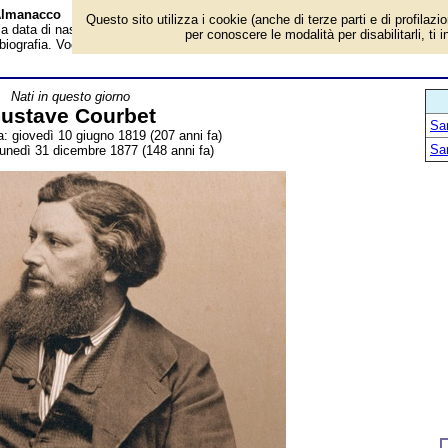
 Almanacco
Questo sito utilizza i cookie (anche di terze parti e di profilazi
 la data di nascita, dove è nato, cosa ha fatto Gustave Courbet, pittore france
per conoscere le modalità per disabilitarli, ti 
biografia. Voce dell'Almanacco.
Nati in questo giorno
ustave Courbet
San
a: giovedì 10 giugno 1819 (207 anni fa)
San
lunedì 31 dicembre 1877 (148 anni fa)