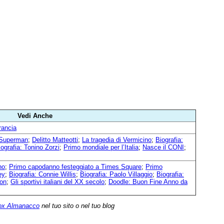
Vedi Anche
rancia
 Superman
;
Delitto Matteotti
;
La tragedia di Vermicino
;
Biografia:
iografia: Tonino Zorzi
;
Primo mondiale per l’Italia
;
Nasce il CONI
;
no
;
Primo capodanno festeggiato a Times Square
;
Primo
ey
;
Biografia: Connie Willis
;
Biografia: Paolo Villaggio
;
Biografia:
son
;
Gli sportivi italiani del XX secolo
;
Doodle: Buon Fine Anno da
ox Almanacco
nel tuo sito o nel tuo blog