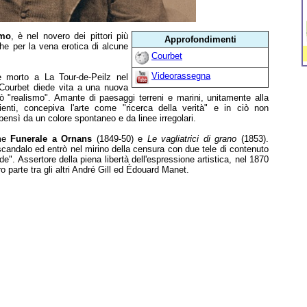
smo
, è nel novero dei pittori più
Approfondimenti
he per la vena erotica di alcune
Courbet
Videorassegna
e morto a La Tour-de-Peilz nel
Courbet diede vita a una nuova
ò "realismo". Amante di paesaggi terreni e marini, unitamente alla
enti, concepiva l'arte come "ricerca della verità" e in ciò non
 bensì da un colore spontaneo e da linee irregolari.
ome
Funerale a Ornans
(1849-50) e
Le vagliatrici di grano
(1853).
scandalo ed entrò nel mirino della censura con due tele di contenuto
de". Assertore della piena libertà dell'espressione artistica, nel 1870
ro parte tra gli altri André Gill ed Édouard Manet.