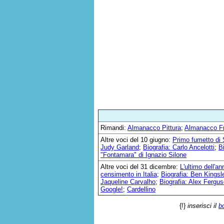
Rimandi:
Almanacco Pittura
;
Almanacco F
Altre voci del 10 giugno:
Primo fumetto di
Judy Garland
;
Biografia: Carlo Ancelotti
;
B
"Fontamara" di Ignazio Silone
Altre voci del 31 dicembre:
L'ultimo dell'an
censimento in Italia
;
Biografia: Ben Kingsl
Jaqueline Carvalho
;
Biografia: Alex Fergu
Google!
;
Cardellino
{!}
inserisci il
b