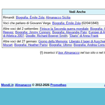
Vedi Anche
Rimandi:
Biografia: Émile Zola
;
Almanacco Sicilia
Voci che parlano di Giovanni Verga:
Biografia: Émile Zola
(02/04/1840)
Altre voci del 2 settembre:
Finisce la Seconda guerra mondiale
;
Biografia:
Reeves
;
Biografia: Jimmy Connors
;
Biografia: Alexandre Pato
;
Europei di A
di Atletica 2007
;
Doodle: Richard Bowyer Smith
;
“Diario” di Anna Frank
Altre voci del 27 gennaio:
Giorno della Memoria
;
Liberato il lager di Auschw
Mozart
;
Biografia: Heather Parisi
;
Biografia: Ultimo
;
Biografia: Andrea Consi
{!}
inserisci il
box Almanacco
nel tuo sito o nel 
Mondi.it
:
Almanacco
© 2012-2026
Prometheo