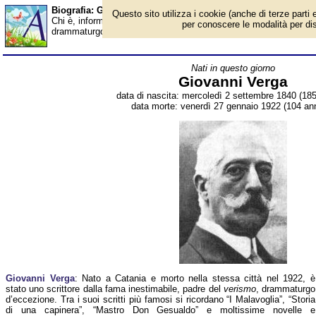
Biografia: Giovanni Verga - Almanacco
Questo sito utilizza i cookie (anche di terze parti e
Chi è, informazioni, foto, qual è la data di nascita, dove è nato, 
per conoscere le modalità per disab
drammaturgo italiano. Breve biografia. Voce dell'Almanacco.
Nati in questo giorno
Giovanni Verga
data di nascita: mercoledì 2 settembre 1840 (185
data morte: venerdì 27 gennaio 1922 (104 ann
Giovanni Verga
: Nato a Catania e morto nella stessa città nel 1922, è
stato uno scrittore dalla fama inestimabile, padre del
verismo
, drammaturgo
d’eccezione. Tra i suoi scritti più famosi si ricordano “I Malavoglia”, “Storia
di una capinera”, “Mastro Don Gesualdo” e moltissime novelle e