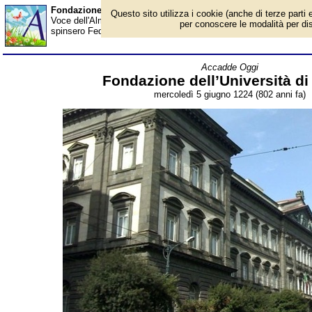
Fondazione dell’Università di Napoli - Almanacco
Questo sito utilizza i cookie (anche di terze parti e
Voce dell'Almanacco del 5 giugno, per la rubrica 'Accadde Oggi'.
per conoscere le modalità per disab
spinsero Federico II, imperatore del Sacro romano impero, a fondar
Accadde Oggi
Fondazione dell’Università di
mercoledì 5 giugno 1224 (802 anni fa)