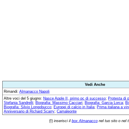
Vedi Anche
Rimandi:
Almanacco Napoli
Altre voci del 5 giugno:
Nasce Apple II, primo pc di successo
;
Protesta di 
Stefania Sandrelli
;
Biografia: Massimo Cacciari
;
Biografia: Garcia Lorca
;
Bi
Biografia: Silvio Longobucco
;
Europei di calcio in Italia
;
Prima italiana a vi
Anniversario di Richard Scarry
;
Camaleonte
{!}
inserisci il
box Almanacco
nel tuo sito o nel 