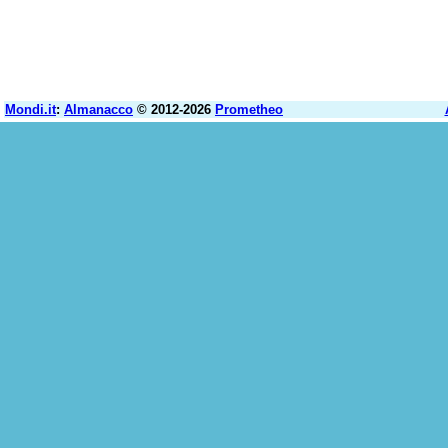
Mondi.it
:
Almanacco
© 2012-2026
Prometheo