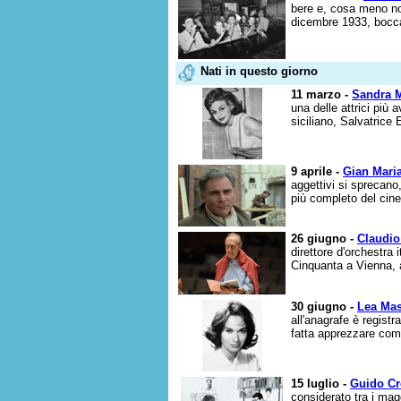
bere e, cosa meno nob
dicembre 1933, boccali
Nati in questo giorno
11 marzo -
Sandra M
una delle attrici più
siciliano, Salvatrice 
9 aprile -
Gian Mari
aggettivi si sprecano, 
più completo del cine
26 giugno -
Claudi
direttore d'orchestra 
Cinquanta a Vienna, a
30 giugno -
Lea Mas
all'anagrafe è regist
fatta apprezzare come
15 luglio -
Guido Cr
considerato tra i ma