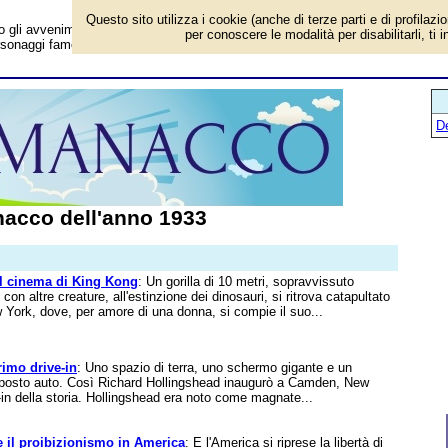
Questo sito utilizza i cookie (anche di terze parti e di profilazi
i avvenimenti in Italia e all'estero, chi è nato, gli eventi storici, i successi
per conoscere le modalità per disabilitarli, ti 
personaggi famosi. Per conoscere tutto sul 1933 (93 anni fa).
D
acco dell'anno 1933
l cinema di King Kong
: Un gorilla di 10 metri, sopravvissuto
 con altre creature, all'estinzione dei dinosauri, si ritrova catapultato
ew York, dove, per amore di una donna, si compie il suo...
rimo drive-in
: Uno spazio di terra, uno schermo gigante e un
i posto auto. Così Richard Hollingshead inaugurò a Camden, New
e-in della storia. Hollingshead era noto come magnate...
e il proibizionismo in America
: E l'America si riprese la libertà di