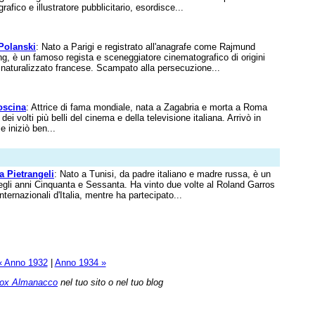
rafico e illustratore pubblicitario, esordisce...
olanski
: Nato a Parigi e registrato all'anagrafe come Rajmund
g, è un famoso regista e sceneggiatore cinematografico di origini
naturalizzato francese. Scampato alla persecuzione...
oscina
: Attrice di fama mondiale, nata a Zagabria e morta a Roma
dei volti più belli del cinema e della televisione italiana. Arrivò in
e iniziò ben...
a Pietrangeli
: Nato a Tunisi, da padre italiano e madre russa, è un
degli anni Cinquanta e Sessanta. Ha vinto due volte al Roland Garros
nternazionali d'Italia, mentre ha partecipato...
« Anno 1932
|
Anno 1934 »
ox Almanacco
nel tuo sito o nel tuo blog