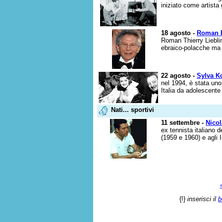
iniziato come artista g
18 agosto -
Roman P
Roman Thierry Lieblin
ebraico-polacche ma 
22 agosto -
Sylva K
nel 1994, è stata uno 
Italia da adolescente 
Nati... sportivi
11 settembre -
Nicol
ex tennista italiano 
(1959 e 1960) e agli I
{!}
inserisci il
b