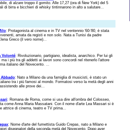
ile, di alzare troppo il gomito. Alle 17,27 (ora di New York) del 5
 di birra e bicchieri di whisky tintinnarono in alto a salutare...
ilo
: Protagonista al cinema e in TV nel ventennio '60-'80, è stata
 avvenenti, amata da registi e non solo. Nata a Tunisi da padre
Elena Greco (il vero nome)...
a Volonté
: Rivoluzionario, partigiano, idealista, anarchico. Per lui gli
ma i più tra gli addetti ai lavori sono concordi nel ritenerlo l'attore
ma italiano del Novecento. ...
o Abbado
: Nato a Milano da una famiglia di musicisti, è stato un
italiano tra i più famosi al mondo. Formatosi verso la metà degli anni
ssistendo alle prove dei...
sari
: Romana de Roma, come si usa dire all'ombra del Colosseo,
rata come Anna Maria Massatani. Con il nome d'arte Lea Massari si è
 attrice di cinema, teatro e TV prima...
epax
: Nome d'arte del fumettista Guido Crepas, nato a Milano e
ggiori disegnatori della seconda metà del Novecento. Dopo aver