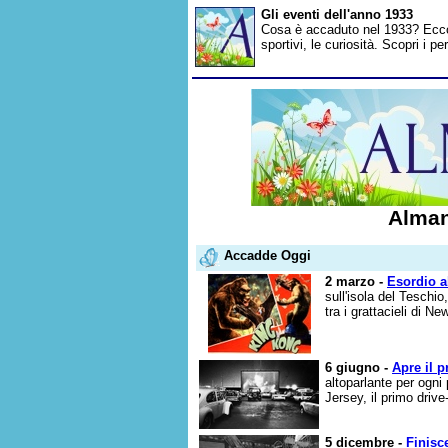
Gli eventi dell'anno 1933
Cosa è accaduto nel 1933? Ecco gl
sportivi, le curiosità. Scopri i 
Alman
Accadde Oggi
2 marzo -
Esordio a
sull'isola del Teschio,
tra i grattacieli di N
6 giugno -
Apre il p
altoparlante per ogn
Jersey, il primo driv
5 dicembre -
Finisc