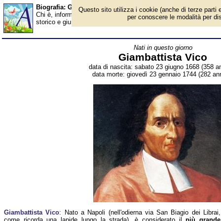
Biografia: Giambattista Vico - Almanacco
Questo sito utilizza i cookie (anche di terze parti e
Chi è, informazioni, foto, qual è la data di nascita, dove è nato, 
per conoscere le modalità per disab
storico e giurista italiano del Settecento. Breve biografia. Voce 
Nati in questo giorno
Giambattista Vico
data di nascita: sabato 23 giugno 1668 (358 an
data morte: giovedì 23 gennaio 1744 (282 ann
Giambattista Vico
: Nato a Napoli (nell'odierna via San Biagio dei Librai,
come ricorda una lapide lungo la strada), è considerato il
più grande