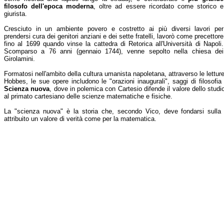
filosofo dell'epoca moderna
, oltre ad essere ricordato come storico e
giurista.
Cresciuto in un ambiente povero e costretto ai più diversi lavori per
prendersi cura dei genitori anziani e dei sette fratelli, lavorò come precettore
fino al 1699 quando vinse la cattedra di Retorica all'Università di Napoli.
Scomparso a 76 anni (gennaio 1744), venne sepolto nella chiesa dei
Girolamini.
Formatosi nell'ambito della cultura umanista napoletana, attraverso le lett
Hobbes, le sue opere includono le "orazioni inaugurali", saggi di filosofia 
Scienza nuova
, dove in polemica con Cartesio difende il valore dello studio 
al primato cartesiano delle scienze matematiche e fisiche.
La "scienza nuova" è la storia che, secondo Vico, deve fondarsi sulla fi
attribuito un valore di verità come per la matematica.