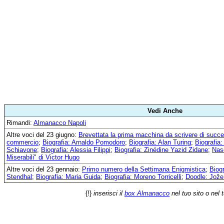
Vedi Anche
Rimandi:
Almanacco Napoli
Altre voci del 23 giugno:
Brevettata la prima macchina da scrivere di succ
commercio
;
Biografia: Arnaldo Pomodoro
;
Biografia: Alan Turing
;
Biografia:
Schiavone
;
Biografia: Alessia Filippi
;
Biografia: Zinédine Yazid Zidane
;
Nas
Miserabili" di Victor Hugo
Altre voci del 23 gennaio:
Primo numero della Settimana Enigmistica
;
Biog
Stendhal
;
Biografia: Maria Guida
;
Biografia: Moreno Torricelli
;
Doodle: Jože
{!}
inserisci il
box Almanacco
nel tuo sito o nel 