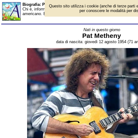
Biografia: Pat Metheny - età - Almanacco
Questo sito utilizza i cookie (anche di terze parti e
Chi è, informazioni, foto, qual è la data di nascita, età, dove è n
per conoscere le modalità per disab
americano. Breve biografia. Voce dell'Almanacco.
Nati in questo giorno
Pat Metheny
data di nascita: giovedì 12 agosto 1954 (71 an