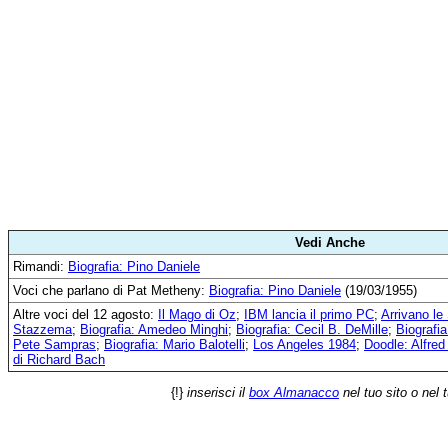
Vedi Anche
Rimandi:
Biografia: Pino Daniele
Voci che parlano di Pat Metheny:
Biografia: Pino Daniele
(19/03/1955)
Altre voci del 12 agosto:
Il Mago di Oz
;
IBM lancia il primo PC
;
Arrivano le
Stazzema
;
Biografia: Amedeo Minghi
;
Biografia: Cecil B. DeMille
;
Biografi
Pete Sampras
;
Biografia: Mario Balotelli
;
Los Angeles 1984
;
Doodle: Alfred
di Richard Bach
{!}
inserisci il
box Almanacco
nel tuo sito o nel 