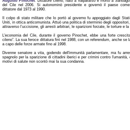
Augusto Pinochet
: Dittatore cileno, nato a Valparaíso e morto a Santiago
del Cile nel 2006. Si autonominò presidente e governò il paese come
dittatore dal 1973 al 1990.
Il colpo di stato militare che lo portò al governo fu appoggiato dagli Stati
Uniti, in ottica anticomunista. Attuò una politica di sterminio degli oppositori,
attraverso l’uccisione, gli arresti arbitrari, le sparizioni forzate, le torture e la
L'economia del Cile, durante il governo Pinochet, ebbe una forte crescita
cileno”. La sua feroce dittatura finì nel 1988, con un referendum, anche se l
a capo delle forze armate fino al 1998.
Divenne senatore a vita, godendo dell'immunità parlamentare, ma fu arr
spagnolo per la sparizione di cittadini iberici e per crimini contro l'umanità
motivi di salute non scontò mai la sua condanna.