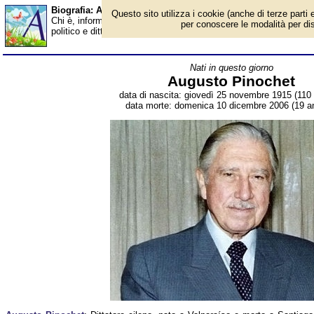
Biografia: Augusto Pinochet - Almanacco
Questo sito utilizza i cookie (anche di terze parti e
Chi è, informazioni, foto, qual è la data di nascita, dove è nato,
per conoscere le modalità per disab
politico e dittatore cileno. Breve biografia. Voce dell'Almanacco.
Nati in questo giorno
Augusto Pinochet
data di nascita: giovedì 25 novembre 1915 (110 
data morte: domenica 10 dicembre 2006 (19 an