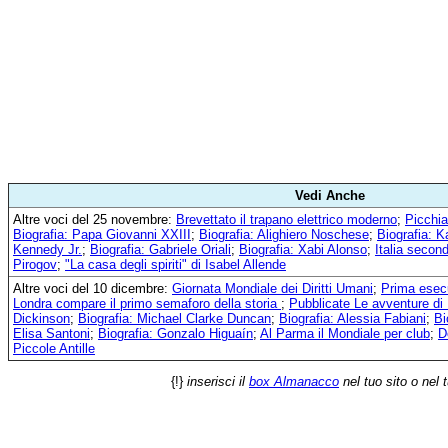
Vedi Anche
Altre voci del 25 novembre:
Brevettato il trapano elettrico moderno
;
Picchia
Biografia: Papa Giovanni XXIII
;
Biografia: Alighiero Noschese
;
Biografia: K
Kennedy Jr.
;
Biografia: Gabriele Oriali
;
Biografia: Xabi Alonso
;
Italia second
Pirogov
;
"La casa degli spiriti" di Isabel Allende
Altre voci del 10 dicembre:
Giornata Mondiale dei Diritti Umani
;
Prima esecu
Londra compare il primo semaforo della storia
;
Pubblicate Le avventure di
Dickinson
;
Biografia: Michael Clarke Duncan
;
Biografia: Alessia Fabiani
;
Bi
Elisa Santoni
;
Biografia: Gonzalo Higuaín
;
Al Parma il Mondiale per club
;
D
Piccole Antille
{!}
inserisci il
box Almanacco
nel tuo sito o nel 