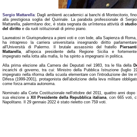
Sergio Mattarella
: Dagli ambienti accademici ai banchi di Montecitorio, fino
alla prestigiosa soglia del Quirinale. La parabola professionale di Sergio
Mattarella, palermitano doc, è stata segnata da un'intensa attività di
studio
del diritto
e da ruoli istituzionali di primo piano.
Laureatosi in Giurisprudenza a pieni voti e con lode, alla Sapienza di Roma,
ha intrapreso la carriera universitaria insegnando diritto parlamentare
all'Università di Palermo. Il brutale assassinio del fratello
Piersanti
Mattarella
, all'epoca presidente della Regione Sicilia e fortemente
impegnato nella lotta alla mafia, lo ha spinto a impegnarsi in politica.
Alla prima elezione alla Camera dei Deputati nel 1983, tra le fila della
D
incarichi di governo, tra cui: Ministro della Pubblica Istruzione (luglio 
impegnato nella riforma della scuola elementare con l'introduzione dei tre m
Difesa (1999-2001), protagonista dell'abolizione della leva militare obbliga
come forza armata autonoma.
Nominato alla Corte Costituzionale nell'ottobre del 2011, quattro anni dopo h
sua elezione a
XII Presidente della Repubblica italiana
, con 665 voti, 
Napolitano. Il 29 gennaio 2022 è stato rieletto con 759 voti.