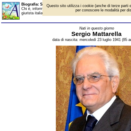
Biografia: Sergio Mattarella - età - Almanacco
Questo sito utilizza i cookie (anche di terze parti e
Chi è, informazioni, foto, qual è la data di nascita, età, dove è na
per conoscere le modalità per disab
giurista italiano, XII presidente della Repubblica Italiana. Breve 
Nati in questo giorno
Sergio Mattarella
data di nascita: mercoledì 23 luglio 1941 (85 an