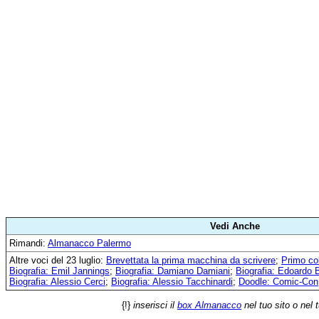
Vedi Anche
Rimandi:
Almanacco Palermo
Altre voci del 23 luglio:
Brevettata la prima macchina da scrivere
;
Primo co
Biografia: Emil Jannings
;
Biografia: Damiano Damiani
;
Biografia: Edoardo 
Biografia: Alessio Cerci
;
Biografia: Alessio Tacchinardi
;
Doodle: Comic-Con
{!}
inserisci il
box Almanacco
nel tuo sito o nel 