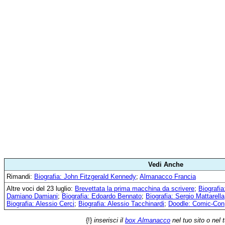
Vedi Anche
Rimandi:
Biografia: John Fitzgerald Kennedy
;
Almanacco Francia
Altre voci del 23 luglio:
Brevettata la prima macchina da scrivere
;
Biografia
Damiano Damiani
;
Biografia: Edoardo Bennato
;
Biografia: Sergio Mattarella
Biografia: Alessio Cerci
;
Biografia: Alessio Tacchinardi
;
Doodle: Comic-Con
{!}
inserisci il
box Almanacco
nel tuo sito o nel 