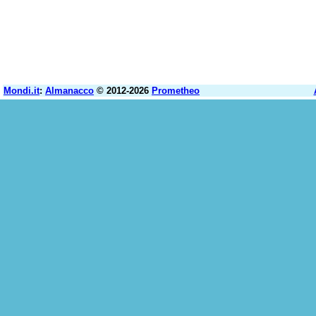
Mondi.it
:
Almanacco
© 2012-2026
Prometheo