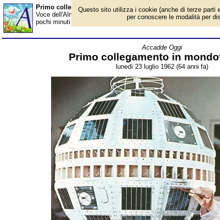
Primo collegamento in mondovisione - Almanacco
Questo sito utilizza i cookie (anche di terze parti e
Voce dell'Almanacco del 23 luglio, per la rubrica 'Accadde Oggi'
per conoscere le modalità per disab
pochi minuti ciascuno di noi potrà partecipare, come testimone e 
Accadde Oggi
Primo collegamento in mondo
lunedì 23 luglio 1962 (64 anni fa)