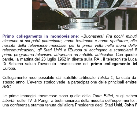
Primo collegamento in mondovisione
:
«Buonasera! Fra pochi minuti
ciascuno di noi potrà partecipare, come testimone e come spettatore, alla
nascita della televisione mondiale: per la prima volta nella storia delle
telecomunicazioni, gli Stati Uniti e l'Europa si accingono a scambiarsi il
primo programma televisivo attraverso un satellite artificiale»
. Con queste
parole, la mattina del 23 luglio 1962 in diretta sulla RAI, il telecronista Luca
Di Schiena saluta l'avvenuta trasmissione del
primo collegamento tele
Europa.
Collegamento reso possibile dal satellite artificiale
Telstar-1
, lanciato da
stesso anno. L'evento storico vede la partecipazione delle principali emitt
ABC
.
Le prime immagini trasmesse sono quelle della
Torre Eiffel
, sugli sche
Libertà
, sulle TV di Parigi, a testimonianza della riuscita dell'esperimento.
una conferenza stampa tenuta dall'allora Presidente degli Stati Uniti,
John 