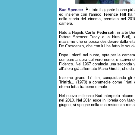
Bud Spencer
: È stato il gigante buono più 
ed insieme con l'amico
Terence Hill
ha f
nella storia del cinema, premiata nel 201
carriera.
Nato a Napoli,
Carlo Pedersoli
, in arte B
l'attore Spencer Tracy e la birra Bud)
massimo che si possa desiderare dalla vita 
De Crescenzo, che con lui ha fatto le scuol
Dopo i trionfi nel nuoto, opta per la carriera 
compare ancora col vero nome, e scrivendo
Fidenco. Nel 1967 comincia una seconda 
all'allora già affermato Mario Girotti, che 
Insieme girano 17 film, conquistando gli 
Trinità...
(1970) a commedie come "Nati con
eterna lotta tra bene e male.
Nel nuovo millennio Bud interpreta alcune s
nel 2010. Nel 2014 esce in libreria con
Mang
giugno, si spegne nella sua residenza roma