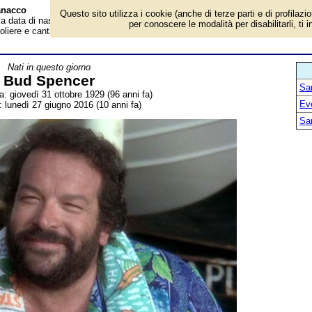
anacco
Questo sito utilizza i cookie (anche di terze parti e di profilazi
 la data di nascita, dove è nato, cosa ha fatto Bud Spencer, attore,
per conoscere le modalità per disabilitarli, ti 
oliere e cantante italiano. Breve biografia. Voce dell'Almanacco.
Nati in questo giorno
Bud Spencer
San
a: giovedì 31 ottobre 1929 (96 anni fa)
Ev
: lunedì 27 giugno 2016 (10 anni fa)
San