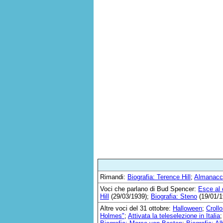
Rimandi:
Biografia: Terence Hill
;
Almanacc
Voci che parlano di Bud Spencer:
Esce al 
Hill
(29/03/1939);
Biografia: Steno
(19/01/1
Altre voci del 31 ottobre:
Halloween
;
Croll
Holmes"
;
Attivata la teleselezione in Italia