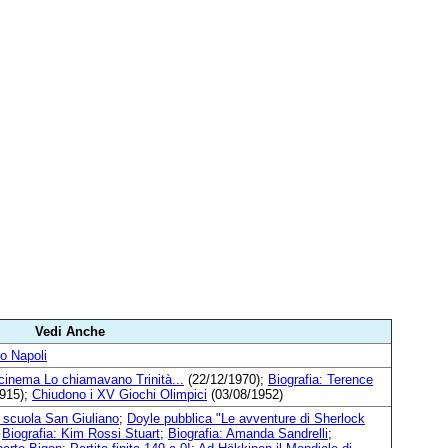
Vedi Anche
o Napoli
cinema Lo chiamavano Trinità...
(22/12/1970);
Biografia: Terence
915);
Chiudono i XV Giochi Olimpici
(03/08/1952)
o scuola San Giuliano
;
Doyle pubblica "Le avventure di Sherlock
;
Biografia: Kim Rossi Stuart
;
Biografia: Amanda Sandrelli
;