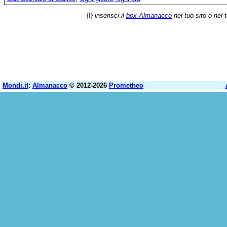
{!}
inserisci il
box Almanacco
nel tuo sito o nel 
Mondi.it
:
Almanacco
© 2012-2026
Prometheo