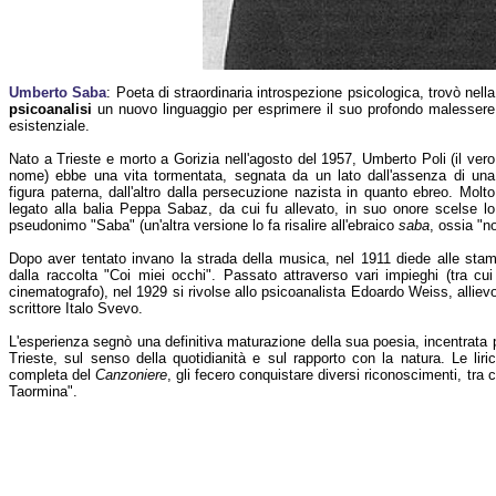
Umberto Saba
: Poeta di straordinaria introspezione psicologica, trovò nella
psicoanalisi
un nuovo linguaggio per esprimere il suo profondo malessere
esistenziale.
Nato a Trieste e morto a Gorizia nell'agosto del 1957, Umberto Poli (il vero
nome) ebbe una vita tormentata, segnata da un lato dall'assenza di una
figura paterna, dall'altro dalla persecuzione nazista in quanto ebreo. Molto
legato alla balia Peppa Sabaz, da cui fu allevato, in suo onore scelse lo
pseudonimo "Saba" (un'altra versione lo fa risalire all'ebraico
saba
, ossia "no
Dopo aver tentato invano la strada della musica, nel 1911 diede alle stamp
dalla raccolta "Coi miei occhi". Passato attraverso vari impieghi (tra cui q
cinematografo), nel 1929 si rivolse allo psicoanalista Edoardo Weiss, alliev
scrittore Italo Svevo.
L'esperienza segnò una definitiva maturazione della sua poesia, incentrata 
Trieste, sul senso della quotidianità e sul rapporto con la natura. Le liri
completa del
Canzoniere
, gli fecero conquistare diversi riconoscimenti, tra 
Taormina".