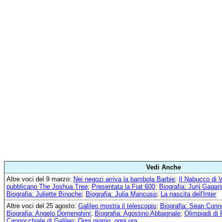
Vedi Anche
Altre voci del 9 marzo:
Nei negozi arriva la bambola Barbie
;
Il Nabucco di V
pubblicano The Joshua Tree
;
Presentata la Fiat 600
;
Biografia: Jurij Gagari
Biografia: Juliette Binoche
;
Biografia: Julia Mancuso
;
La nascita dell'Inter
Altre voci del 25 agosto:
Galileo mostra il telescopio
;
Biografia: Sean Conn
Biografia: Angelo Domenghini
;
Biografia: Agostino Abbagnale
;
Olimpiadi di
Cannocchiale di Galileo
;
Ogni giorno, ogni ora