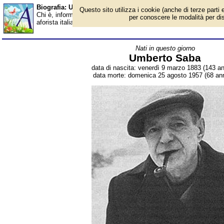
Biografia: Umberto Saba - Almanacco
Questo sito utilizza i cookie (anche di terze parti e
Chi è, informazioni, foto, qual è la data di nascita, dove è nato,
per conoscere le modalità per disab
aforista italiano. Breve biografia. Voce dell'Almanacco.
Nati in questo giorno
Umberto Saba
data di nascita: venerdì 9 marzo 1883 (143 an
data morte: domenica 25 agosto 1957 (68 ann