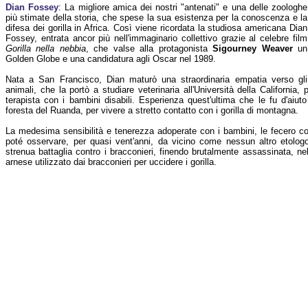
Dian Fossey
: La migliore amica dei nostri "antenati" e una delle zoologhe
più stimate della storia, che spese la sua esistenza per la conoscenza e la
difesa dei gorilla in Africa. Così viene ricordata la studiosa americana Dian
Fossey, entrata ancor più nell'immaginario collettivo grazie al celebre film
Gorilla nella nebbia
, che valse alla protagonista
Sigourney Weaver
un
Golden Globe e una candidatura agli Oscar nel 1989.
Nata a San Francisco, Dian maturò una straordinaria empatia verso gli
animali, che la portò a studiare veterinaria all'Università della Californi
terapista con i bambini disabili. Esperienza quest'ultima che le fu d'aiuto
foresta del Ruanda, per vivere a stretto contatto con i gorilla di montagna.
La medesima sensibilità e tenerezza adoperate con i bambini, le fecero con
poté osservare, per quasi vent'anni, da vicino come nessun altro etologo
strenua battaglia contro i bracconieri, finendo brutalmente assassinata, n
arnese utilizzato dai bracconieri per uccidere i gorilla.