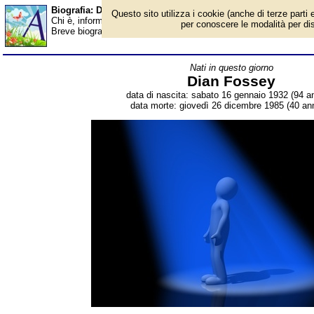
Biografia: Dian Fossey - Almanacco
Questo sito utilizza i cookie (anche di terze parti e
Chi è, informazioni, foto, qual è la data di nascita, dove è nato
per conoscere le modalità per disab
Breve biografia. Voce dell'Almanacco.
Nati in questo giorno
Dian Fossey
data di nascita: sabato 16 gennaio 1932 (94 an
data morte: giovedì 26 dicembre 1985 (40 ann