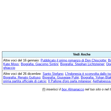
Vedi Anche
Altre voci del 16 gennaio:
Pubblicato il primo romanzo di Don Chisciotte
;
Bi
Kate Moss
;
Biografia: Giacomo Sintini
;
Biografia: Stephan Lichtsteiner
;
Doo
ghiaccio
Altre voci del 26 dicembre:
Santo Stefano
;
L'Indonesia è sconvolta dallo t
Biografia: Renato Guttuso
;
Biografia: Giuseppe Puliè
;
Biografia: Yohan Bla
prima partita ufficiale di calcio
;
Il Pallone d'oro parla milanese
;
Aethaloessa 
{!}
inserisci il
box Almanacco
nel tuo sito o nel 